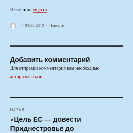
Источник:
yuga.ru
Автор
Опубликовано
Рубрики
04.06.2013
Новости
Добавить комментарий
Для отправки комментария вам необходимо
авторизоваться
.
Навигация
НАЗАД
по
«Цель ЕС — довести
Предыдущая
Приднестровье до
запись:
записям