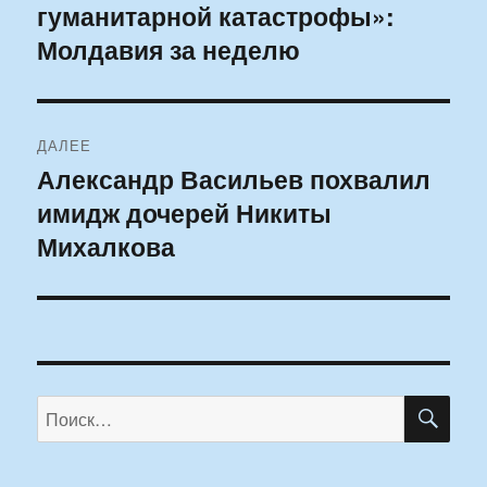
гуманитарной катастрофы»:
Молдавия за неделю
ДАЛЕЕ
Александр Васильев похвалил
Следующая
имидж дочерей Никиты
запись:
Михалкова
ПО
Искать: