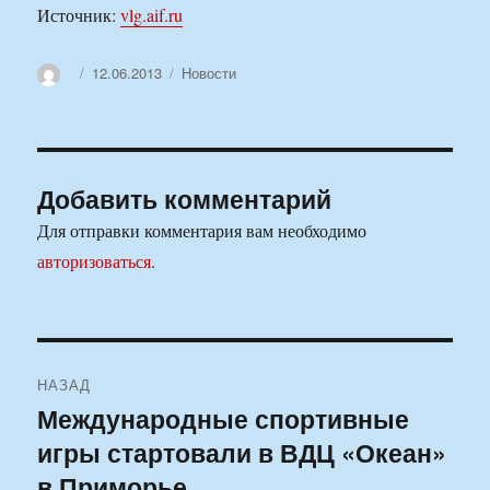
Источник:
vlg.aif.ru
Автор
Опубликовано
Рубрики
12.06.2013
Новости
Добавить комментарий
Для отправки комментария вам необходимо
авторизоваться
.
Навигация
НАЗАД
по
Международные спортивные
Предыдущая
игры стартовали в ВДЦ «Океан»
запись:
записям
в Приморье