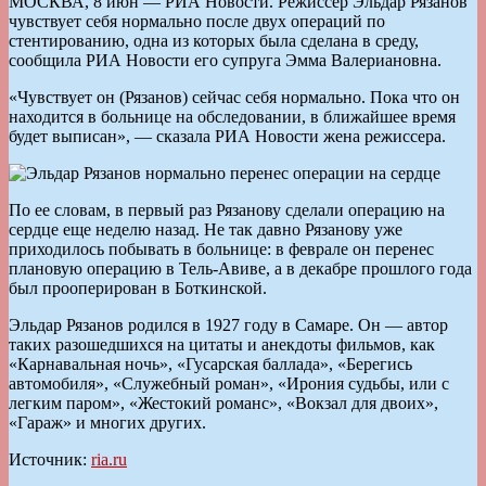
МОСКВА, 8 июн — РИА Новости. Режиссер Эльдар Рязанов
чувствует себя нормально после двух операций по
стентированию, одна из которых была сделана в среду,
сообщила РИА Новости его супруга Эмма Валериановна.
«Чувствует он (Рязанов) сейчас себя нормально. Пока что он
находится в больнице на обследовании, в ближайшее время
будет выписан», — сказала РИА Новости жена режиссера.
По ее словам, в первый раз Рязанову сделали операцию на
сердце еще неделю назад. Не так давно Рязанову уже
приходилось побывать в больнице: в феврале он перенес
плановую операцию в Тель-Авиве, а в декабре прошлого года
был прооперирован в Боткинской.
Эльдар Рязанов родился в 1927 году в Самаре. Он — автор
таких разошедшихся на цитаты и анекдоты фильмов, как
«Карнавальная ночь», «Гусарская баллада», «Берегись
автомобиля», «Служебный роман», «Ирония судьбы, или с
легким паром», «Жестокий романс», «Вокзал для двоих»,
«Гараж» и многих других.
Источник:
ria.ru