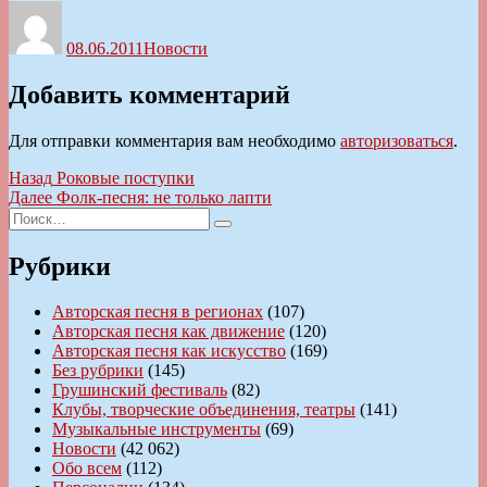
Автор
Опубликовано
Рубрики
08.06.2011
Новости
Добавить комментарий
Для отправки комментария вам необходимо
авторизоваться
.
Навигация
Предыдущая
Назад
Роковые поступки
запись:
Следующая
Далее
Фолк-песня: не только лапти
по
Искать:
запись:
Поиск
записям
Рубрики
Авторская песня в регионах
(107)
Авторская песня как движение
(120)
Авторская песня как искусство
(169)
Без рубрики
(145)
Грушинский фестиваль
(82)
Клубы, творческие объединения, театры
(141)
Музыкальные инструменты
(69)
Новости
(42 062)
Обо всем
(112)