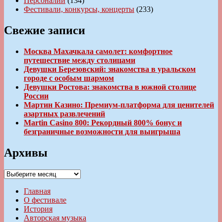
Персоналии
(134)
Фестивали, конкурсы, концерты
(233)
Свежие записи
Москва Махачкала самолет: комфортное
путешествие между столицами
Девушки Березовский: знакомства в уральском
городе с особым шармом
Девушки Ростова: знакомства в южной столице
России
Мартин Казино: Премиум-платформа для ценителей
азартных развлечений
Martin Casino 800: Рекордный 800% бонус и
безграничные возможности для выигрыша
Архивы
Архивы
Главная
О фестивале
История
Авторская музыка