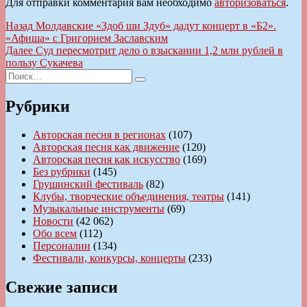
Для отправки комментария вам необходимо
авторизоваться
.
Навигация
Предыдущая
Назад
Молдавские «Здоб ши Здуб» дадут концерт в «Б2».
запись:
«Афиша» с Григорием Заславским
по
Следующая
Далее
Суд пересмотрит дело о взыскании 1,2 млн рублей в
записям
запись:
пользу Сукачева
Искать:
Поиск
Рубрики
Авторская песня в регионах
(107)
Авторская песня как движение
(120)
Авторская песня как искусство
(169)
Без рубрики
(145)
Грушинский фестиваль
(82)
Клубы, творческие объединения, театры
(141)
Музыкальные инструменты
(69)
Новости
(42 062)
Обо всем
(112)
Персоналии
(134)
Фестивали, конкурсы, концерты
(233)
Свежие записи