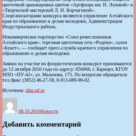
цветочной аранжировки цветов «Артфлора им. Н. Лозовой» и
«Творческой мастерской Л. Н. Корчагиной».
Соорганизаторами конкурса являются управление Алтайского
края по образованию и делам молодежи, Администрация
Индустриального района,
Некоммерческое партнерство «Союз ремесленников
Алтайского края», торговая цветочная сеть «Родена», салон
«Букет», — сообщает пресс-служба краевого управления по
образованию и делам молодежи.
Заявки на участие во флористическом конкурсе принимаются
до 12 октября 2010 года по адресу: 656066, г. Барнаул, КГОУ
НПО «ПУ-42», ул. Малахова, 175. По вопросам обращаться:
тел./факс (3852) 46-27-58, 8-913-089-90-02.
Источник:
altai.aif.ru
Автор
Опубликовано
Рубрики
08.10.2010
Новости
Добавить комментарий