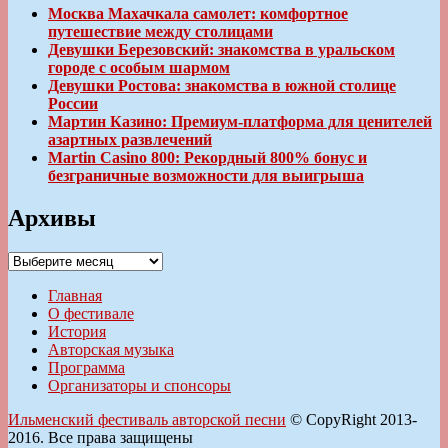
Москва Махачкала самолет: комфортное
путешествие между столицами
Девушки Березовский: знакомства в уральском
городе с особым шармом
Девушки Ростова: знакомства в южной столице
России
Мартин Казино: Премиум-платформа для ценителей
азартных развлечений
Martin Casino 800: Рекордный 800% бонус и
безграничные возможности для выигрыша
Архивы
Архивы
Главная
О фестивале
История
Авторская музыка
Программа
Организаторы и спонсоры
Ильменский фестиваль авторской песни
© CopyRight 2013-
2016. Все права защищены