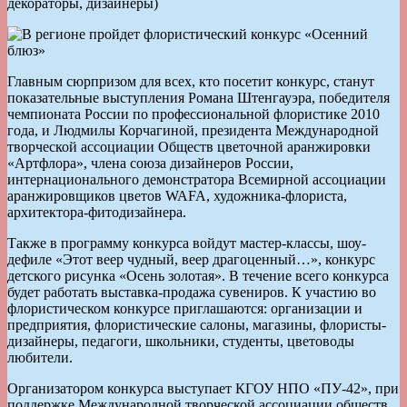
декораторы, дизайнеры)
Главным сюрпризом для всех, кто посетит конкурс, станут
показательные выступления Романа Штенгауэра, победителя
чемпионата России по профессиональной флористике 2010
года, и Людмилы Корчагиной, президента Международной
творческой ассоциации Обществ цветочной аранжировки
«Артфлора», члена союза дизайнеров России,
интернационального демонстратора Всемирной ассоциации
аранжировщиков цветов WAFA, художника-флориста,
архитектора-фитодизайнера.
Также в программу конкурса войдут мастер-классы, шоу-
дефиле «Этот веер чудный, веер драгоценный…», конкурс
детского рисунка «Осень золотая». В течение всего конкурса
будет работать выставка-продажа сувениров. К участию во
флористическом конкурсе приглашаются: организации и
предприятия, флористические салоны, магазины, флористы-
дизайнеры, педагоги, школьники, студенты, цветоводы
любители.
Организатором конкурса выступает КГОУ НПО «ПУ-42», при
поддержке Международной творческой ассоциации обществ