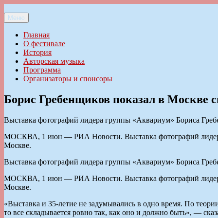
Перейти
к
Меню
Ильменский фестиваль авторской песни
содержимому
Главная
О фестивале
История
Авторская музыка
Программа
Организаторы и спонсоры
Борис Гребенщиков показал в Москве с
Выставка фотографий лидера группы «Аквариум» Бориса Гребе
МОСКВА, 1 июн — РИА Новости. Выставка фотографий лидера 
Москве.
Выставка фотографий лидера группы «Аквариум» Бориса Гребе
МОСКВА, 1 июн — РИА Новости. Выставка фотографий лидера 
Москве.
«Выставка и 35-летие не задумывались в одно время. По теори
то все складывается ровно так, как оно и должно быть», — ск