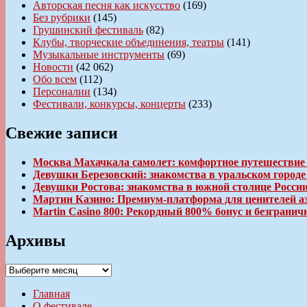
Авторская песня как искусство
(169)
Без рубрики
(145)
Грушинский фестиваль
(82)
Клубы, творческие объединения, театры
(141)
Музыкальные инструменты
(69)
Новости
(42 062)
Обо всем
(112)
Персоналии
(134)
Фестивали, конкурсы, концерты
(233)
Свежие записи
Москва Махачкала самолет: комфортное путешествие
Девушки Березовский: знакомства в уральском город
Девушки Ростова: знакомства в южной столице Росси
Мартин Казино: Премиум-платформа для ценителей а
Martin Casino 800: Рекордный 800% бонус и безгран
Архивы
Архивы
Главная
О фестивале