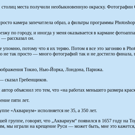
й столиц места получили необыкновенную окраску. Фотографии
осто камера запечатлела образ, а фильтры программы Photoshop
езжу по городу, и иногда у меня оказывается в кармане фотоаппа
 — рассказал он.
упомню, потому что я их теряю. Потом я все это загоняю в Phot
это не так просто — много фотографий так и не достигло финала, 
зображения Токио, Нью-Йорка, Лондона, Парижа.
 — сказал Гребенщиков.
автор объяснил это тем, что «на работах меньшего размера кра
ение пяти лет.
ппе «Аквариум» исполняется не 35, а 350 лет.
й группе, говорят, что „Аквариум“ появился в 1657 году на То
м, мы играли на крещение Руси — может быть, мне это кажется,