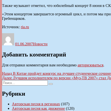
Также музыкант отметил, что юбилейный концерт 8 июня в СК
«Этим концертом завершается огромный цикл, и потом мы прист
Гребенщиков.
Источник:
ria.ru
Автор
Опубликовано
Рубрики
01.06.2007
Новости
Добавить комментарий
Для отправки комментария вам необходимо
авторизоваться
.
Навигация
Предыдущая
Назад
В Китае пройдет конкурс на лучшее студенческое сочине
запись:
Следующая
Далее
Лучшим исполнителем по версии «Муз-ТВ 2007» стал Д
по
Искать:
запись:
Поиск
записям
Рубрики
Авторская песня в регионах
(107)
Авторская песня как движение
(120)