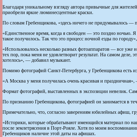
Благодаря уникальному взгляду автора привычные для жителе
приобрели яркие люминесцентные краски.
По словам Гребенщикова, «здесь ничего не придумывалось — пр
«Единственное время, когда я свободен — это поздно ночью. Я 
такое получилось. Так что это процесс ночной езды по городу»,
«Использовалось несколько разных фотоаппаратов — все уже не 
тех пор, пока меня не удовлетворит результат. На самом деле, 
хотелось», — добавил музыкант.
Помимо фотографий Санкт-Петербурга, у Гребенщикова есть и
«А Москва у меня получилась очень красивая и праздничная»,
Формат фотографий, выставленных в экспозиции невелик. Сам 
По признанию Гребенщикова, фотографией он занимается в теч
Примечательно, что, согласно заверениям юбилейных афиш, гру
«Историки, которые обрабатывают имеющийся материал по наше
после землетрясения в Порт-Рояле. Хотя по моим воспоминания
Гребенщиков наличие этой даты на афишах.