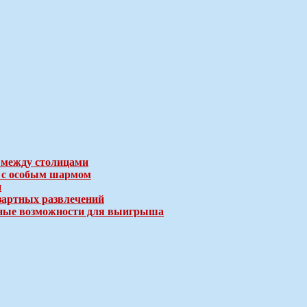
 между столицами
е с особым шармом
и
зартных развлечений
ичные возможности для выигрыша