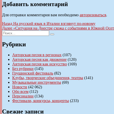
Добавить комментарий
Для отправки комментария вам необходимо
авторизоваться
.
Навигация
Предыдущая
Назад
На русский язык в Италии взглянут по-новому
запись:
Следующая
Далее
«Ситуация на Днестре схожа с событиями в Южной Осет
по
Искать:
запись:
Поиск
записям
Рубрики
Авторская песня в регионах
(107)
Авторская песня как движение
(120)
Авторская песня как искусство
(169)
Без рубрики
(145)
Грушинский фестиваль
(82)
Клубы, творческие объединения, театры
(141)
Музыкальные инструменты
(69)
Новости
(42 062)
Обо всем
(112)
Персоналии
(134)
Фестивали, конкурсы, концерты
(233)
Свежие записи