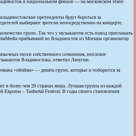
Владивосток в национальном финале — на московском этапе
 владивостокские претенденты будут бороться за
дителей выбирают зрители непосредственно на концерте.
оличество групп. Так что у музыкантов есть повод приглашать
PrimaMedia прибывший во Владивосток из Москвы организатор
оязычных песен собственного сочинения, неплохое
зыкантов Владивостока, отметил Лачугин.
рована «обойма» — девять групп, которые и поборются за
т в более чем 20 странах мира. Лучшая группа из каждой
Европы – Taubertal Festival. В годы своего становления