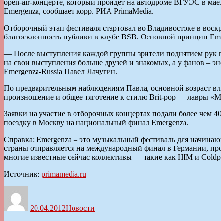
open-air-концерте, который пройдет на автодроме ВГУЭС в мае
Emergenza, сообщает корр. РИА PrimaMedia.
Отборочный этап фестиваля стартовал во Владивостоке в воскре
благосклонность публики в клубе BSB. Основной принцип Eme
— После выступления каждой группы зрители поднятием рук гол
на свои выступления больше друзей и знакомых, а у фанов – 
Emergenza-Russia Павел Лачугин.
По предварительным наблюдениям Павла, основной возраст вла
произношение и общее тяготение к стилю Brit-pop — лавры «
Заявки на участие в отборочных концертах подали более чем 4
поездку в Москву на национальный финал Emergenza.
Справка: Emergenza – это музыкальный фестиваль для начинаю
страны отправляется на международный финал в Германии, прох
многие известные сейчас коллективы — такие как HIM и Coldp
Источник:
primamedia.ru
Автор
Опубликовано
Рубрики
20.04.2012
Новости