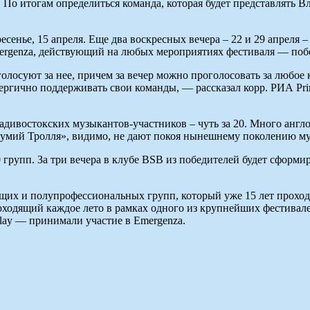
. По итогам определиться команда, которая будет представлять 
сенье, 15 апреля. Еще два воскресных вечера – 22 и 29 апреля –
rgenza, действующий на любых мероприятиях фестиваля — побе
осуют за нее, причем за вечер можно проголосовать за любое к
энергично поддерживать свои команды, — рассказал корр. РИА 
дивостокских музыкантов-участников – чуть за 20. Много англ
Мумий Тролля», видимо, не дают покоя нынешнему поколению му
0 групп. За три вечера в клубе BSB из победителей будет сформи
щих и полупрофессиональных групп, который уже 15 лет проходи
одящий каждое лето в рамках одного из крупнейших фестивалей 
lay — принимали участие в Emergenza.