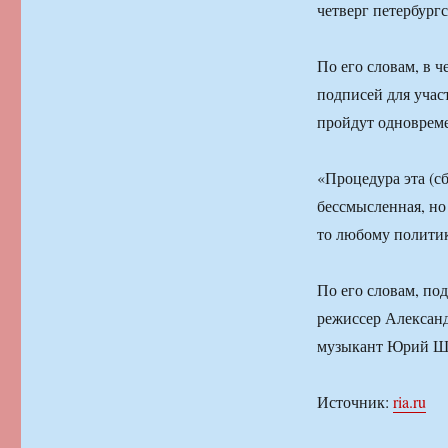
четверг петербург
По его словам, в 
подписей для учас
пройдут одноврем
«Процедура эта (с
бессмысленная, но
то любому политик
По его словам, по
режиссер Александ
музыкант Юрий Ш
Источник:
ria.ru