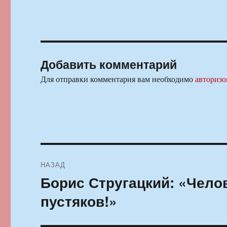
Добавить комментарий
Для отправки комментария вам необходимо
авторизо
Навигация
НАЗАД
по
Борис Стругацкий: «Чело
Предыдущая
запись:
записям
пустяков!»