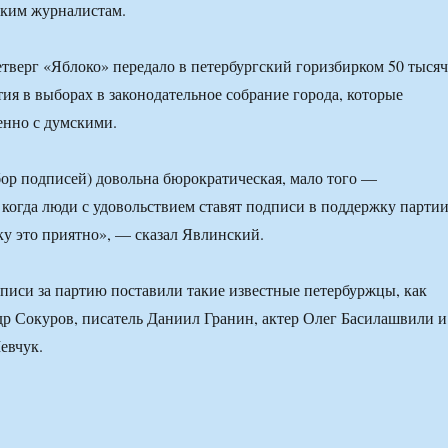
ским журналистам.
четверг «Яблоко» передало в петербургский горизбирком 50 тысяч
тия в выборах в законодательное собрание города, которые
енно с думскими.
бор подписей) довольна бюрократическая, мало того —
 когда люди с удовольствием ставят подписи в поддержку партии
у это приятно», — сказал Явлинский.
дписи за партию поставили такие известные петербуржцы, как
р Сокуров, писатель Даниил Гранин, актер Олег Басилашвили и
евчук.