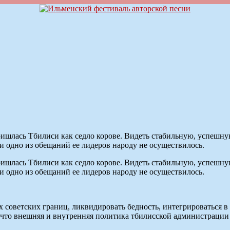
ришлась Тбилиси как седло корове. Видеть стабильную, успешн
ни одно из обещаний ее лидеров народу не осуществилось.
ришлась Тбилиси как седло корове. Видеть стабильную, успешн
ни одно из обещаний ее лидеров народу не осуществилось.
х советских границ, ликвидировать бедность, интегрироваться 
, что внешняя и внутренняя политика тбилисской администраци