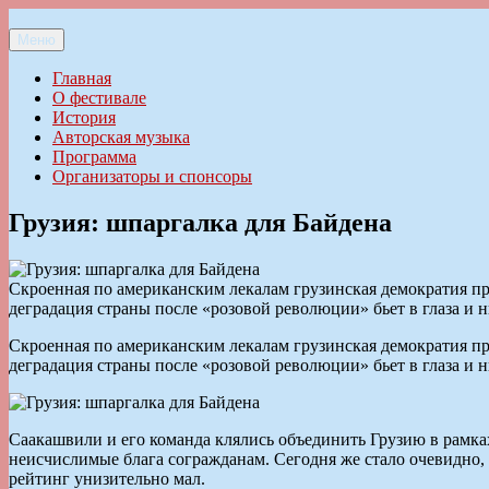
Перейти
к
Меню
Ильменский фестиваль авторской песни
содержимому
Главная
О фестивале
История
Авторская музыка
Программа
Организаторы и спонсоры
Грузия: шпаргалка для Байдена
Скроенная по американским лекалам грузинская демократия п
деградация страны после «розовой революции» бьет в глаза и 
Скроенная по американским лекалам грузинская демократия п
деградация страны после «розовой революции» бьет в глаза и 
Саакашвили и его команда клялись объединить Грузию в рамка
неисчислимые блага согражданам. Сегодня же стало очевидно
рейтинг унизительно мал.