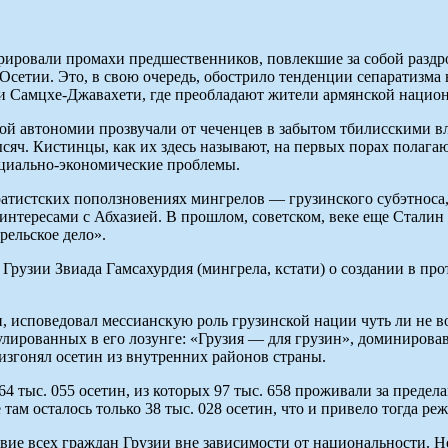
ировали промахи предшественников, повлекшие за собой раздр
етии. Это, в свою очередь, обострило тенденции сепаратизма в
 Самцхе-Джавахети, где преобладают жители армянской национ
ой автономии прозвучали от чеченцев в забытом тбилисскими в
тысяч. Кистинцы, как их здесь называют, на первых порах пола
оциально-экономические проблемы.
атистских поползновениях мингрелов — грузинского субэтноса,
нтересами с Абхазией. В прошлом, советском, веке еще Сталин 
рельское дело».
рузии Звиада Гамсахурдия (мингрела, кстати) о создании в про
 исповедовал мессианскую роль грузинской нации чуть ли не во
ованных в его лозунге: «Грузия — для грузин», доминировавше
изгонял осетин из внутренних районов страны.
64 тыс. 055 осетин, из которых 97 тыс. 658 проживали за преде
 там осталось только 38 тыс. 028 осетин, что и привело тогда
ие всех граждан Грузии вне зависимости от национальности. Но