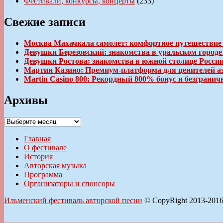
Фестивали, конкурсы, концерты
(233)
Свежие записи
Москва Махачкала самолет: комфортное путешествие
Девушки Березовский: знакомства в уральском город
Девушки Ростова: знакомства в южной столице Росси
Мартин Казино: Премиум-платформа для ценителей а
Martin Casino 800: Рекордный 800% бонус и безгран
Архивы
Архивы
Главная
О фестивале
История
Авторская музыка
Программа
Организаторы и спонсоры
Ильменский фестиваль авторской песни
© CopyRight 2013-201