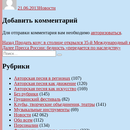
21.06.2013
Новости
Добавить комментарий
Для отправки комментария вам необходимо
авторизоваться
.
Навигация
Предыдущая
Назад
Продать козу: в столице открылся 35-й Международный
запись:
Следующая
Далее
Пресса России: бедность «передается по наследству»
по
Искать:
запись:
Поиск
записям
Рубрики
Авторская песня в регионах
(107)
Авторская песня как движение
(120)
Авторская песня как искусство
(169)
Без рубрики
(145)
Грушинский фестиваль
(82)
Клубы, творческие объединения, театры
(141)
Музыкальные инструменты
(69)
Новости
(42 062)
Обо всем
(112)
Персоналии
(134)