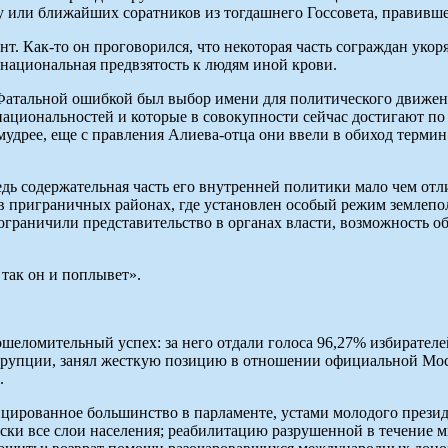
у или ближайших соратников из тогдашнего Госсовета, правивше
 Как-то он проговорился, что некоторая часть сограждан укор
национальная предвзятость к людям иной крови.
я. Фатальной ошибкой был выбор имени для политического движе
ациональностей и которые в совокупности сейчас достигают по 
мудрее, еще с правления Алиева-отца они ввели в обиход терм
ь содержательная часть его внутренней политики мало чем отл
в приграничных районах, где установлен особый режим землепо
граничили представительство в органах власти, возможность обу
 так он и поплывет».
шеломительный успех: за него отдали голоса 96,27% избирателе
ррупции, занял жесткую позицию в отношении официальной Мос
.
цированное большинство в парламенте, устами молодого презид
ски все слои населения; реабилитацию разрушенной в течение м