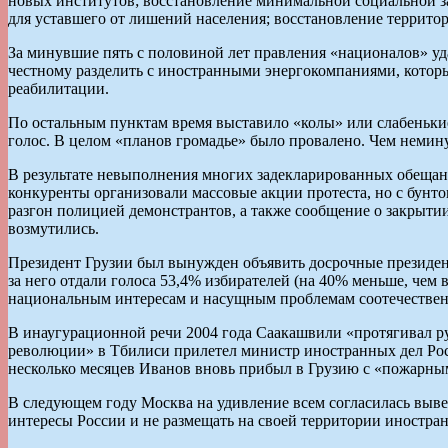
новых институтов; восстановление минимальной социальной з
для уставшего от лишений населения; восстановление террит
За минувшие пять с половиной лет правления «националов» уд
честному разделить с иностранными энергокомпаниями, которы
реабилитации.
По остальным пунктам время выставило «колы» или слабенькие 
голос. В целом «планов громадье» было провалено. Чем немин
В результате невыполнения многих задекларированных обещани
конкуренты организовали массовые акции протеста, но с бунт
разгон полицией демонстрантов, а также сообщение о закрыт
возмутились.
Президент Грузии был вынужден объявить досрочные президентс
за него отдали голоса 53,4% избирателей (на 40% меньше, чем
национальным интересам и насущным проблемам соотечествен
В инаугурационной речи 2004 года Саакашвили «протягивал рук
революции» в Тбилиси прилетел министр иностранных дел Ро
несколько месяцев Иванов вновь прибыл в Грузию с «пожарны
В следующем году Москва на удивление всем согласилась вывест
интересы России и не размещать на своей территории иностра