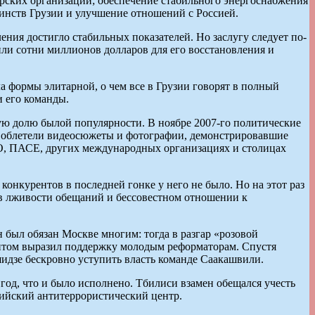
ских организаций; обеспечение стабильного энергоснабжения
инств Грузии и улучшение отношений с Россией.
ия достигло стабильных показателей. Но заслугу следует по-
ли сотни миллионов долларов для его восстановления и
а формы элитарной, о чем все в Грузии говорят в полный
 его команды.
ую долю былой популярности. В ноябре 2007-го политические
ир облетели видеосюжеты и фотографии, демонстрировавшие
О, ПАСЕ, других международных организациях и столицах
онкурентов в последней гонке у него не было. Но на этот раз
ь в лживости обещаний и бессовестном отношении к
 был обязан Москве многим: тогда в разгар «розовой
нтом выразил поддержку молодым реформаторам. Спустя
дзе бескровно уступить власть команде Саакашвили.
 год, что и было исполнено. Тбилиси взамен обещался учесть
сийский антитеррористический центр.