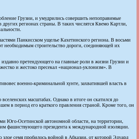
обление Грузии, и умудрились совершить непоправимые
 других регионах страны. В таких числятся Квемо Картли,
альности.
ластями Панкисском ущелье Кахетинского региона. В восьми
гают необходимым строительство дороги, соединяющей их
 издавно претендующего на главные роли в жизни Грузии и
жестко и жестоко пресекал «национал-уклонизм». В
тивовес военно-криминальной хунте, захватившей власть в
 вселенских масштабах. Однако в итоге он скатился до
м в период его краткого правления страной. Кроме того, он
лами Юго-Осетинской автономной области, на территории,
 режим фашиствующего президента к международной изоляции.
 злое семя пробилось войной в Абхазии, от которой Эдуард