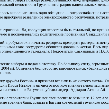
ащиты; возврат помощи разочаровавшихся международных донор
ориальной целостности Грузии; интеграцию национальных меньш
алось выполнить лишь одно обещание — энергоснабжение населен
е приобрели разваленное электрохозяйство республики, потрати
«троечки». Да, коррупция перестала быть тотальной, но принял
уемо и воспользовались политические противники Саакашвили и
й, пробуксовок в начатых реформах президент растерял заметн
овщиками глава государства обошелся довольно жестко. Весь м
ии оппозиционного телеканала. Покровители Саакашвили в НАТ
кие выборы и подал в отставку. По большому счету, серьезных к
 в 2004-м). Остальные бесповоротно разочаровались, убедившис
ников.
у дружбы России» и призывал все начать «с чистого листа». Он
ссии Игорь Иванов и на многотысячном митинге перед парламе
м визитом» — в Батуми он убедил лидера Аджарии Аслана Абаши
и с территории Грузии все свои военные базы не за 12 лет, а за
нные военные базы, создать в Батуми совместный грузинско-рос