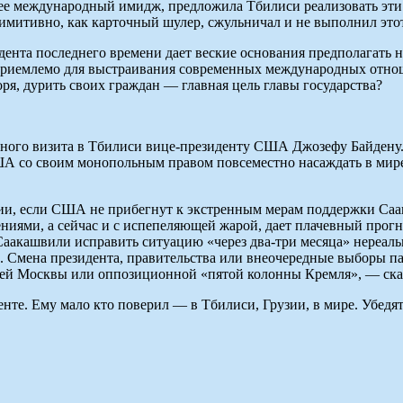
ее международный имидж, предложила Тбилиси реализовать эти 
имитивно, как карточный шулер, сжульничал и не выполнил это
дента последнего времени дает веские основания предполагать н
еприемлемо для выстраивания современных международных отнош
ря, дурить своих граждан — главная цель главы государства?
евного визита в Тбилиси вице-президенту США Джозефу Байдену
США со своим монопольным правом повсеместно насаждать в мир
ии, если США не прибегнут к экстренным мерам поддержки Саак
ениями, а сейчас и с испепеляющей жарой, дает плачевный прогн
Саакашвили исправить ситуацию «через два-три месяца» нереаль
. Смена президента, правительства или внеочередные выборы па
зней Москвы или оппозиционной «пятой колонны Кремля», — ска
енте. Ему мало кто поверил — в Тбилиси, Грузии, в мире. Убед