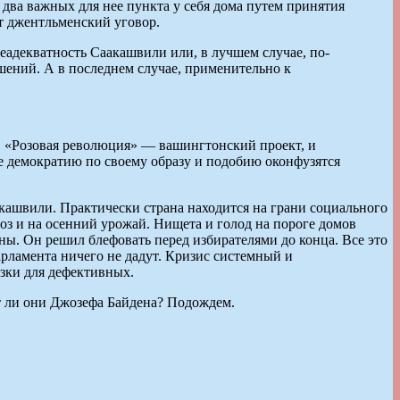
два важных для нее пункта у себя дома путем принятия
т джентльменский уговор.
еадекватность Саакашвили или, в лучшем случае, по-
ений. А в последнем случае, применительно к
. «Розовая революция» — вашингтонский проект, и
е демократию по своему образу и подобию оконфузятся
ашвили. Практически страна находится на грани социального
оз и на осенний урожай. Нищета и голод на пороге домов
ны. Он решил блефовать перед избирателями до конца. Все это
рламента ничего не дадут. Кризис системный и
зки для дефективных.
ят ли они Джозефа Байдена? Подождем.