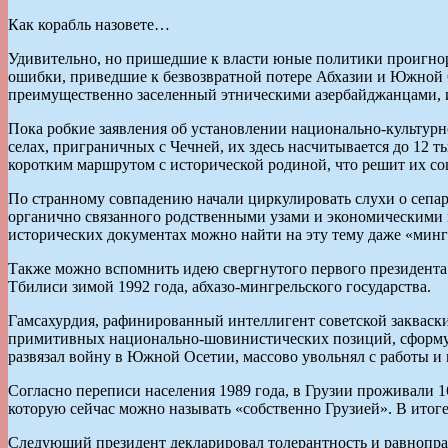
Как корабль назовете…
Удивительно, но пришедшие к власти юные политики проигнор
ошибки, приведшие к безвозвратной потере Абхазии и Южной Ос
преимущественно заселенный этническими азербайджанцами, и
Пока робкие заявления об установлении национально-культурн
селах, приграничных с Чечней, их здесь насчитывается до 12 
коротким маршрутом с исторической родиной, что решит их с
По странному совпадению начали циркулировать слухи о сепар
органично связанного родственными узами и экономическими и
исторических документах можно найти на эту тему даже «минг
Также можно вспомнить идею свергнутого первого президента Г
Тбилиси зимой 1992 года, абхазо-мингрельского государства.
Гамсахурдия, рафинированный интеллигент советской закваски,
примитивных национально-шовинистических позиций, сформулир
развязал войну в Южной Осетии, массово увольнял с работы и 
Согласно переписи населения 1989 года, в Грузии проживали 1
которую сейчас можно называть «собственно Грузией». В итоге
Следующий президент декларировал толерантность и равноправ