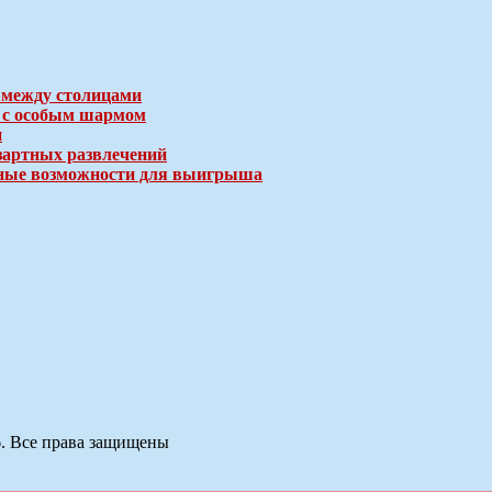
 между столицами
е с особым шармом
и
зартных развлечений
ичные возможности для выигрыша
6. Все права защищены