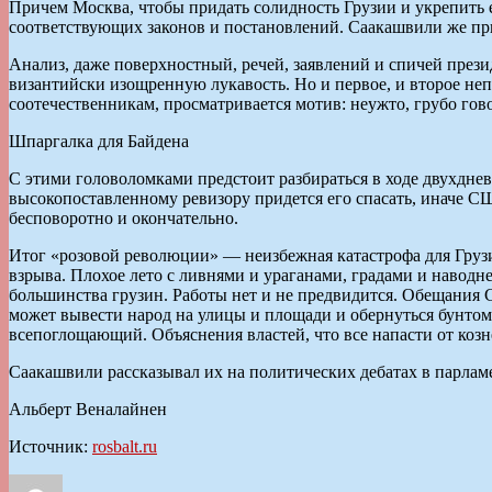
Причем Москва, чтобы придать солидность Грузии и укрепить 
соответствующих законов и постановлений. Саакашвили же пр
Анализ, даже поверхностный, речей, заявлений и спичей прези
византийски изощренную лукавость. Но и первое, и второе н
соотечественникам, просматривается мотив: неужто, грубо гово
Шпаргалка для Байдена
С этими головоломками предстоит разбираться в ходе двухдн
высокопоставленному ревизору придется его спасать, иначе 
бесповоротно и окончательно.
Итог «розовой революции» — неизбежная катастрофа для Груз
взрыва. Плохое лето с ливнями и ураганами, градами и наводн
большинства грузин. Работы нет и не предвидится. Обещания 
может вывести народ на улицы и площади и обернуться бунтом
всепоглощающий. Объяснения властей, что все напасти от ко
Саакашвили рассказывал их на политических дебатах в парлам
Альберт Веналайнен
Источник:
rosbalt.ru
Автор
Опубликовано
Рубрики