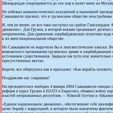
Шеварднадзе открещивается до сих пор и валит вину на Москв
Не избежал шовинистических искушений и нынешний президент.
Саакашвили признал, что в грузинском обществе неистребимы 
И, тем не менее, он все-таки наступил на грабли Гамсахурди
движение». Для Грузии, в которой веками проживают десятки н
неприемлемо. Для сравнения: азербайджанские политики куда 
в их многонациональном обществе.
Но Саакашвили не выручили бы и лингвистические изыски. Вед
компактного проживания грузинских армян и азербайджанцев 
источников существования. Закрыли им пути или значительно о
присутственных местах.
Короче, все обернулось как в присказке: «Как корабль назовете,
Поздравляю вас соврамши!
На президентских выборах 4 января 2004 Саакашвили ожидал о
реформ и курсе Грузии в НАТО и Евросоюз, объявил войну ко
властей непризнанных республик — Южной Осетии и Абхазии
«Единое национальное движение», обеспечившее себе квалифи
цели: борьбу с коррупцией, в которую были вовлечены фактиче