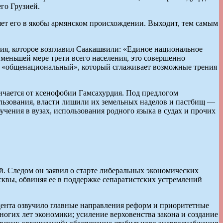
го Грузией.
яет его в якобы армянском происхождении. Выходит, тем самым
ния, которое возглавил Саакашвили: «Единое национальное
меньшей мере трети всего населения, это совершенно
ин «общенациональный», который сглаживает возможные трения
ичается от ксенофобии Гамсахурдия. Под предлогом
льзования, власти лишили их земельных наделов и пастбищ —
чения в вузах, использования родного языка в судах и прочих
й. Следом он заявил о старте либеральных экономических
квы, обвиняя ее в поддержке сепаратистских устремлений
ента озвучило главные направления реформ и приоритетные
ногих лет экономики; усиление верховенства закона и создание