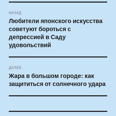
Навигация
НАЗАД
по
Любители японского искусства
Предыдущая
советуют бороться с
запись:
записям
депрессией в Саду
удовольствий
ДАЛЕЕ
Жара в большом городе: как
Следующая
защититься от солнечного удара
запись: