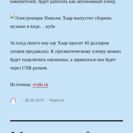
накопителей, будет работать как автономный плеер.
За плод своего ноу-хау Хаар просит 40 долларов
(опция предзаказа). К призматическому плееру можно
будет подключать наушники, а заряжаться она будет
через USB-разъем.
Источник:
zvuki.ru
Автор
Опубликовано
Рубрики
22.03.2012
Новости