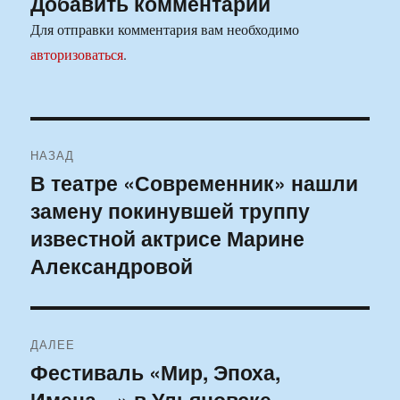
Добавить комментарий
Для отправки комментария вам необходимо
авторизоваться
.
Навигация
НАЗАД
по
В театре «Современник» нашли
Предыдущая
замену покинувшей труппу
запись:
записям
известной актрисе Марине
Александровой
ДАЛЕЕ
Фестиваль «Мир, Эпоха,
Следующая
Имена…» в Ульяновске
запись: