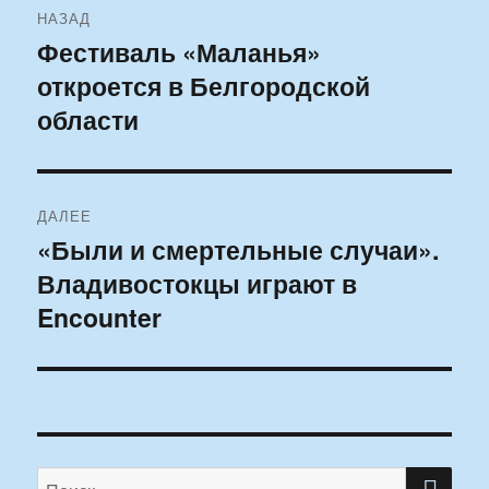
НАЗАД
по
Фестиваль «Маланья»
Предыдущая
откроется в Белгородской
запись:
записям
области
ДАЛЕЕ
«Были и смертельные случаи».
Следующая
Владивостокцы играют в
запись:
Encounter
ПО
Искать: