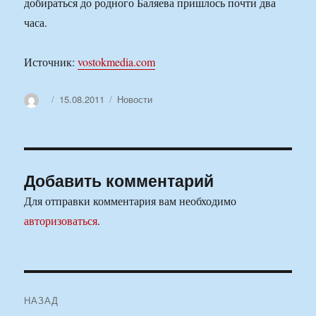
добираться до родного Баляева пришлось почти два
часа.
Источник:
vostokmedia.com
Автор
Опубликовано
Рубрики
15.08.2011
Новости
Добавить комментарий
Для отправки комментария вам необходимо
авторизоваться
.
Навигация
НАЗАД