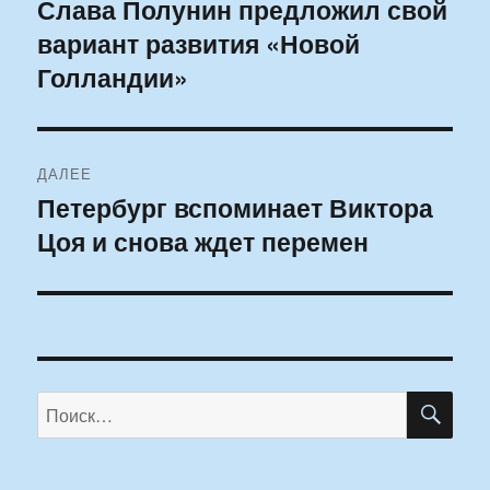
по
Слава Полунин предложил свой
Предыдущая
вариант развития «Новой
запись:
записям
Голландии»
ДАЛЕЕ
Петербург вспоминает Виктора
Следующая
Цоя и снова ждет перемен
запись:
ПО
Искать: