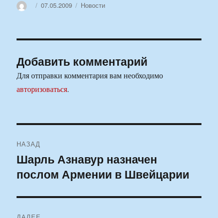
Автор
Опубликовано
Рубрики
07.05.2009
Новости
Добавить комментарий
Для отправки комментария вам необходимо
авторизоваться
.
Навигация
НАЗАД
по
Шарль Азнавур назначен
Предыдущая
послом Армении в Швейцарии
запись:
записям
ДАЛЕЕ