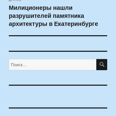
Милиционеры нашли
Следующая
разрушителей памятника
запись:
архитектуры в Екатеринбурге
ПО
Искать: