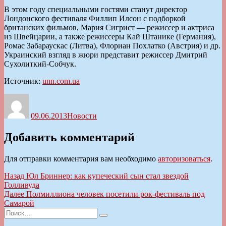
В этом году специальными гостями станут директор
Лондонского фестиваля Филлип Илсон с подборкой
британских фильмов, Мария Сигрист — режиссер и актриса
из Швейцарии, а также режиссеры Кай Штанике (Германия),
Ромас Забараускас (Литва), Флориан Похлатко (Австрия) и др.
Украинский взгляд в жюри представит режиссер Дмитрий
Сухолиткий-Собчук.
Источник:
unn.com.ua
Автор
Опубликовано
Рубрики
09.06.2013
Новости
Добавить комментарий
Для отправки комментария вам необходимо
авторизоваться
.
Навигация
Предыдущая
Назад
Юл Бриннер: как купеческий сын стал звездой
запись:
Голливуда
по
Следующая
Далее
Полмиллиона человек посетили рок-фестиваль под
записям
запись:
Самарой
Искать:
Поиск