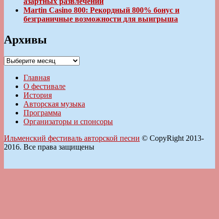
азартных развлечений
Martin Casino 800: Рекордный 800% бонус и
безграничные возможности для выигрыша
Архивы
Архивы
Главная
О фестивале
История
Авторская музыка
Программа
Организаторы и спонсоры
Ильменский фестиваль авторской песни
© CopyRight 2013-
2016. Все права защищены