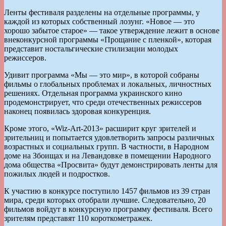
Ленты фестиваля разделены на отдельные программы, у
каждой из которых собственный лозунг. «Новое — это
хорошо забытое старое» — такое утверждение лежит в основе
внеконкурсной программы «Прощание с пленкой», которая
представит ностальгические стилизации молодых
режиссеров.
Удивит программа «Мы — это мир», в которой собраны
фильмы о глобальных проблемах и локальных, личностных
решениях. Отдельная программа украинского кино
продемонстрирует, что среди отечественных режиссеров
наконец появилась здоровая конкуренция.
Кроме этого, «Wiz-Art-2013» расширит круг зрителей и
зрительниц и попытается удовлетворить запросы различных
возрастных и социальных групп. В частности, в Народном
доме на Збоищах и на Левандовке в помещении Народного
дома общества «Просвита» будут демонстрировать ленты для
пожилых людей и подростков.
К участию в конкурсе поступило 1457 фильмов из 39 стран
мира, среди которых отобрали лучшие. Следовательно, 20
фильмов войдут в конкурсную программу фестиваля. Всего
зрителям представят 110 короткометражек.