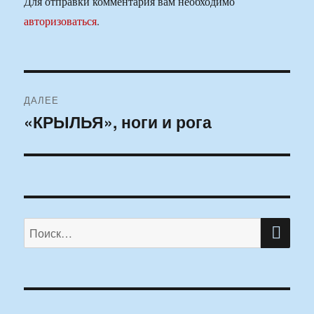
Для отправки комментария вам необходимо
авторизоваться
.
Навигация
ДАЛЕЕ
по
«КРЫЛЬЯ», ноги и рога
Следующая
запись:
записям
ПО
Искать: