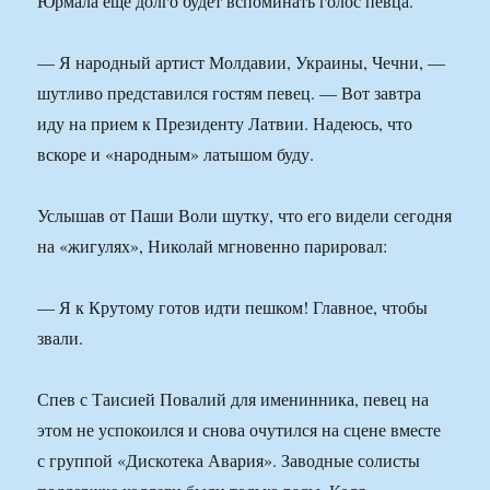
Юрмала еще долго будет вспоминать голос певца.
— Я народный артист Молдавии, Украины, Чечни, —
шутливо представился гостям певец. — Вот завтра
иду на прием к Президенту Латвии. Надеюсь, что
вскоре и «народным» латышом буду.
Услышав от Паши Воли шутку, что его видели сегодня
на «жигулях», Николай мгновенно парировал:
— Я к Крутому готов идти пешком! Главное, чтобы
звали.
Спев с Таисией Повалий для именинника, певец на
этом не успокоился и снова очутился на сцене вместе
с группой «Дискотека Авария». Заводные солисты