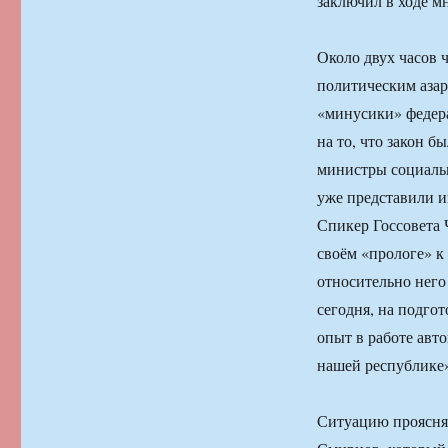
заключил в ходе м
Около двух часов 
политическим азар
«минусики» федер
на то, что закон б
министры социальн
уже представили и
Спикер Госсовета
своём «прологе» к
относительно него 
сегодня, на подго
опыт в работе ав
нашей республике
Ситуацию проясня