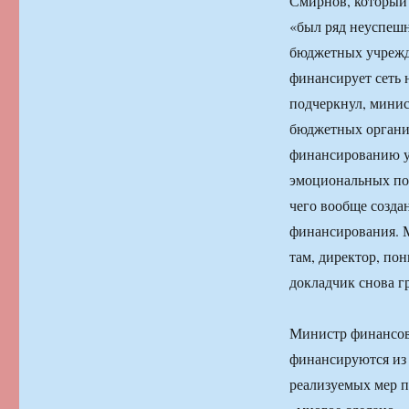
Смирнов, который 
«был ряд неуспеш
бюджетных учрежде
финансирует сеть 
подчеркнул, минис
бюджетных организ
финансированию у
эмоциональных пор
чего вообще созд
финансирования. М
там, директор, пон
докладчик снова г
Министр финансов 
финансируются из 
реализуемых мер 