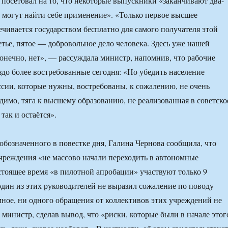
 посетовал на то, что некоторые выпускники «заканчивают два-
е могут найти себе применение». «Только первое высшее
ечивается государством бесплатно для самого получателя этой
етье, пятое — добровольное дело человека. Здесь уже нашей
конечно, нет», — рассуждала министр, напомнив, что рабочие
до более востребованные сегодня: «Но убедить население
ссии, которые нужны, востребованы, к сожалению, не очень
идимо, тяга к высшему образованию, не реализованная в советско
 так и остаётся».
 обозначенного в повестке дня, Галина Чернова сообщила, что
чреждения «не массово начали переходить в автономные
стоящее время «в пилотной апробации» участвуют только 9
дин из этих руководителей не выразил сожаление по поводу
мное, ни одного обращения от коллективов этих учреждений не
 министр, сделав вывод, что «риски, которые были в начале этог