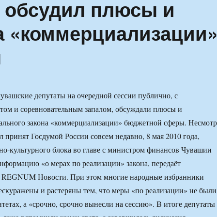
 обсудил плюсы и
а «коммерциализации
ы
чувашские депутаты на очередной сессии публично, с
том и соревновательным запалом, обсуждали плюсы и
ального закона «коммерциализации» бюджетной сферы. Несмотр
ыл принят Госдумой России совсем недавно, 8 мая 2010 года,
о-культурного блока во главе с министром финансов Чувашии
нформацию «о мерах по реализации» закона, передаёт
 REGNUM Новости. При этом многие народные избранники
ескуражены и растеряны тем, что меры «по реализации» не были
тетах, а «срочно, срочно вынесли на сессию». В итоге депутаты