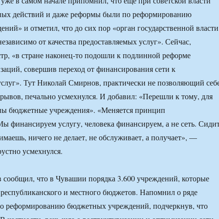
уже в самом начале припомнил, что ещё при советской власти
ных действий и даже реформы были по реформированию
ний» и отметил, что до сих пор «орган государственной власти
независимо от качества предоставляемых услуг». Сейчас,
тр, «в стране наконец-то подошли к подлинной реформе
аций, совершив переход от финансирования сети к
слуг». Тут Николай Смирнов, практически не позволяющий себ
ывов, печально усмехнулся. И добавил: «Перешли к тому, для
аны бюджетные учреждения». «Меняется принцип
ы финансируем услугу, человека финансируем, а не сеть. Сиди
имаешь, ничего не делает, не обслуживает, а получает», —
рустно усмехнулся.
сообщил, что в Чувашии порядка 3.600 учреждений, которые
республиканского и местного бюджетов. Напомнил о ряде
по реформированию бюджетных учреждений, подчеркнув, что