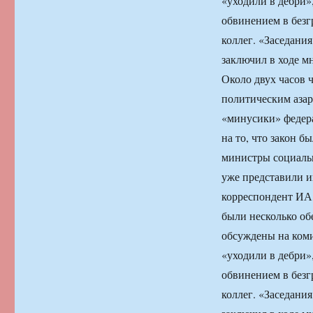
«уходили в дебри»
обвинением в безг
коллег. «Заседани
заключил в ходе м
Около двух часов 
политическим азар
«минусики» федер
на то, что закон б
министры социальн
уже представили и
корреспондент ИА
были несколько об
обсуждены на коми
«уходили в дебри»
обвинением в безг
коллег. «Заседани