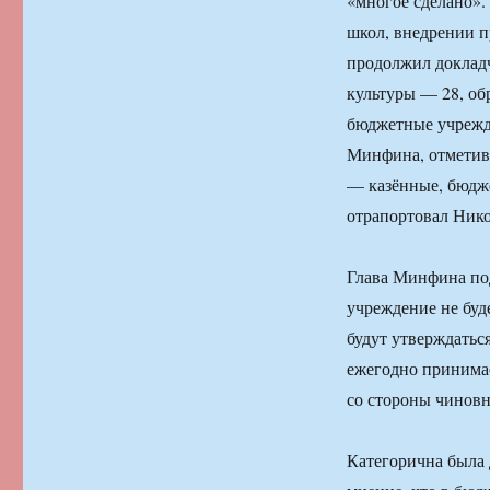
«многое сделано».
школ, внедрении п
продолжил докладч
культуры — 28, об
бюджетные учрежде
Минфина, отметив,
— казённые, бюдже
отрапортовал Ник
Глава Минфина под
учреждение не буд
будут утверждатьс
ежегодно принимае
со стороны чиновн
Категорична была 