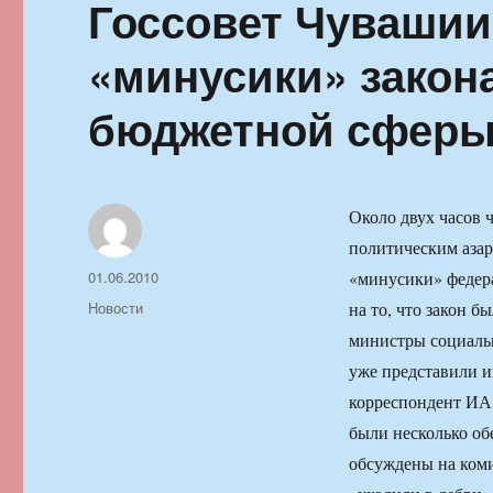
Госсовет Чувашии
«минусики» закон
бюджетной сфер
Около двух часов 
политическим азар
Автор
Опубликовано
01.06.2010
«минусики» федер
Рубрики
Новости
на то, что закон б
министры социальн
уже представили и
корреспондент ИА
были несколько об
обсуждены на коми