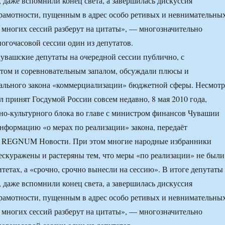
, даже вспомнили конец света, а завершилась дискуссия
рамотности, пущенным в адрес особо ретивых и невнимательны
я многих сессий разберут на цитаты», — многозначительно
ногочасовой сессии один из депутатов.
чувашские депутаты на очередной сессии публично, с
том и соревновательным запалом, обсуждали плюсы и
ального закона «коммерциализации» бюджетной сферы. Несмотр
ыл принят Госдумой России совсем недавно, 8 мая 2010 года,
о-культурного блока во главе с министром финансов Чувашии
нформацию «о мерах по реализации» закона, передаёт
 REGNUM Новости. При этом многие народные избранники
ескуражены и растеряны тем, что меры «по реализации» не были
тетах, а «срочно, срочно вынесли на сессию». В итоге депутаты
, даже вспомнили конец света, а завершилась дискуссия
рамотности, пущенным в адрес особо ретивых и невнимательны
я многих сессий разберут на цитаты», — многозначительно