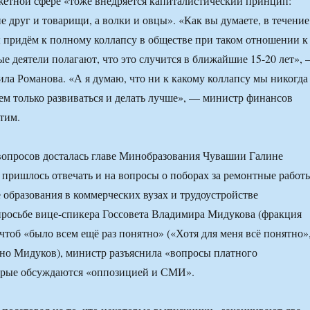
жетной сфере «тоже внедряется капиталистический принцип:
е друг и товарищи, а волки и овцы». «Как вы думаете, в течение
 придём к полному коллапсу в обществе при таком отношении к
е деятели полагают, что это случится в ближайшие 15-20 лет»,
ла Романова. «А я думаю, что ни к какому коллапсу мы никогда
дем только развиваться и делать лучше», — министр финансов
тим.
вопросов досталась главе Минобразования Чувашии Галине
 пришлось отвечать и на вопросы о поборах за ремонтные работ
е образования в коммерческих вузах и трудоустройстве
росьбе вице-спикера Госсовета Владимира Мидукова (фракция
чтоб «было всем ещё раз понятно» («Хотя для меня всё понятно»
но Мидуков), министр разъяснила «вопросы платного
торые обсуждаются «оппозицией и СМИ».