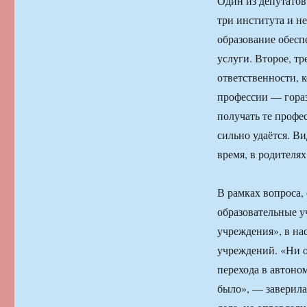
Один из депутатов
три института и н
образование обесп
услуги. Второе, тр
ответственности, 
профессии — гораз
получать те профе
сильно удаётся. В
время, в родителях
В рамках вопроса,
образовательные у
учреждения», в на
учреждений. «Ни о
перехода в автоно
было», — заверила