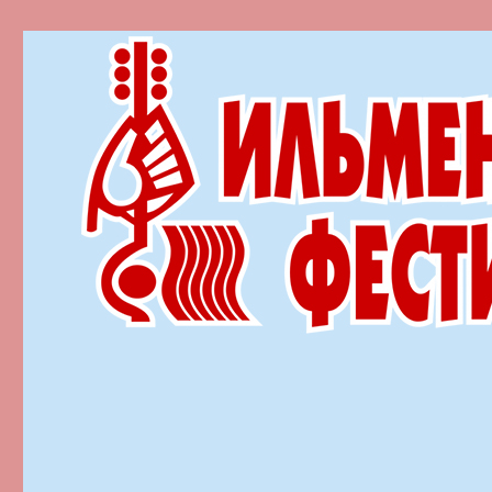
Ильменский фестиваль автор