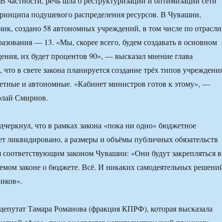
 В частности, речь шла о реструктуризации и оптимизации сети
ринципа подушевого распределения ресурсов. В Чувашии,
ик, создано 58 автономных учреждений, в том числе по отрасли
разования — 13. «Мы, скорее всего, будем создавать в основном
ния, их будет процентов 90», — высказал мнение глава
 что в свете закона планируется создание трёх типов учреждени
тные и автономные. «Кабинет министров готов к этому», —
олай Смирнов.
черкнул, что в рамках закона «пока ни одно» бюджетное
ет ликвидировано, а размеры и объёмы публичных обязательств
я соответствующим законом Чувашии: «Они будут закрепляться в
мом законе о бюджете. Всё. И никаких самодеятельных решени
иков».
депутат Тамара Романова (фракция КПРФ), которая высказала