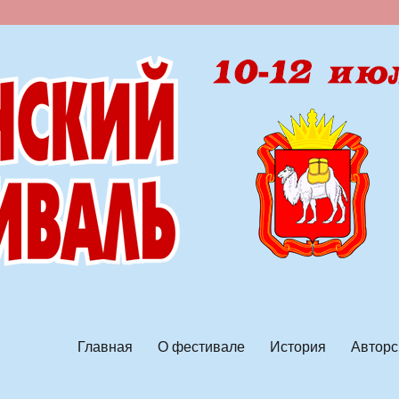
ской песни
Главная
О фестивале
История
Авторс