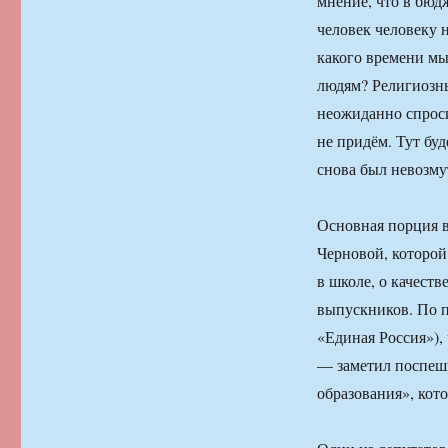
мнение, что в бюд
человек человеку н
какого времени мы
людям? Религиозны
неожиданно спроси
не придём. Тут бу
снова был невозму
Основная порция 
Черновой, которой
в школе, о качеств
выпускников. По п
«Единая Россия»), 
— заметил поспеш
образования», ко