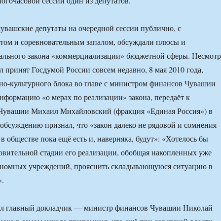
ногочасовой сессии один из депутатов.
чувашские депутаты на очередной сессии публично, с
том и соревновательным запалом, обсуждали плюсы и
ального закона «коммерциализации» бюджетной сферы. Несмотр
ыл принят Госдумой России совсем недавно, 8 мая 2010 года,
о-культурного блока во главе с министром финансов Чувашии
нформацию «о мерах по реализации» закона, передаёт к
 Чувашии Михаил Михайловский (фракция «Единая Россия») в
 обсуждению признал, что «закон далеко не рядовой и сомнения
в обществе пока ещё есть и, наверняка, будут»: «Хотелось бы
товительной стадии его реализации, обобщая накопленных уже
тономных учреждений, прояснить складывающуюся ситуацию в
».
л главный докладчик — министр финансов Чувашии Николай