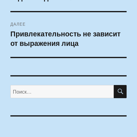
запись:
записям
ДАЛЕЕ
Привлекательность не зависит
Следующая
от выражения лица
запись:
ПО
Искать: