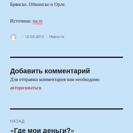
Брянске, Обнинске и Орле.
Источник:
ria.ru
Автор
Опубликовано
Рубрики
12.03.2013
Новости
Добавить комментарий
Для отправки комментария вам необходимо
авторизоваться
.
Навигация
НАЗАД
по
«Где мои деньги?»
Предыдущая