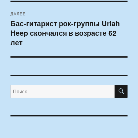
ДАЛЕЕ
Бас-гитарист рок-группы Uriah
Следующая
Heep скончался в возрасте 62
запись:
лет
ПО
Искать: