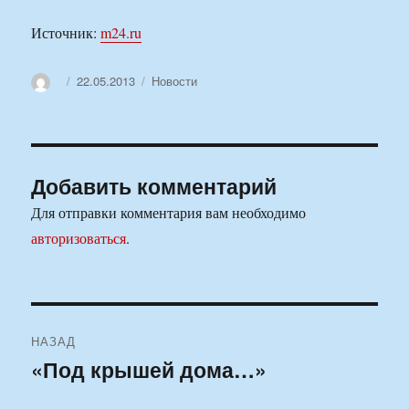
Источник:
m24.ru
Автор
Опубликовано
Рубрики
22.05.2013
Новости
Добавить комментарий
Для отправки комментария вам необходимо
авторизоваться
.
Навигация
НАЗАД
по
«Под крышей дома…»
Предыдущая
запись:
записям