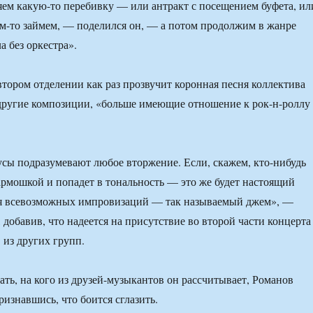
ем какую-то перебивку — или антракт с посещением буфета, ил
ем-то займем, — поделился он, — а потом продолжим в жанре
а без оркестра».
втором отделении как раз прозвучит коронная песня коллектива
другие композиции, «больше имеющие отношение к рок-н-роллу
сы подразумевают любое вторжение. Если, скажем, кто-нибудь
армошкой и попадет в тональность — это же будет настоящий
ля всевозможных импровизаций — так называемый джем», —
 добавив, что надеется на присутствие во второй части концерта
 из других групп.
ать, на кого из друзей-музыкантов он рассчитывает, Романов
признавшись, что боится сглазить.