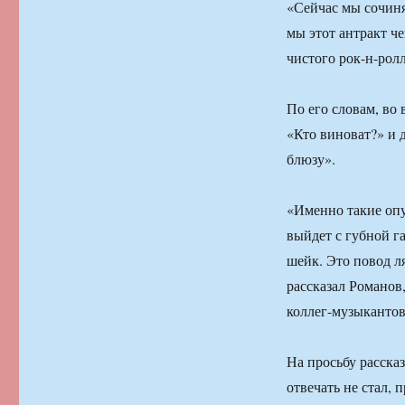
«Сейчас мы сочиня
мы этот антракт ч
чистого рок-н-ролл
По его словам, во 
«Кто виноват?» и 
блюзу».
«Именно такие опу
выйдет с губной г
шейк. Это повод 
рассказал Романов,
коллег-музыкантов
На просьбу рассказ
отвечать не стал, 