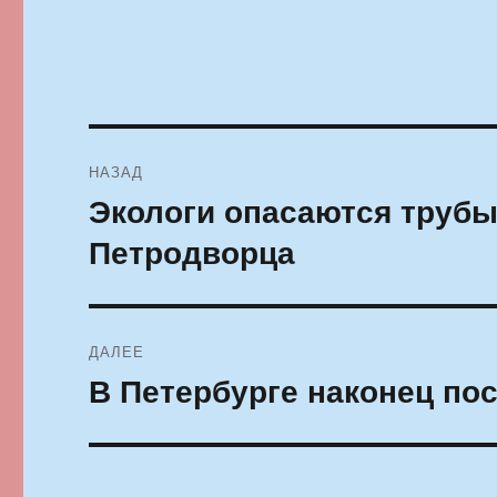
Навигация
НАЗАД
по
Экологи опасаются труб
Предыдущая
запись:
записям
Петродворца
ДАЛЕЕ
В Петербурге наконец по
Следующая
запись: