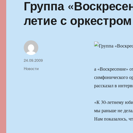
Группа «Воскресен
летие с оркестром
Автор
Опубликовано
24.09.2009
Рубрики
Новости
а «Воскресение» о
симфонического ор
рассказал в интер
«К 30-летнему юби
мы раньше не дела
Нам показалось, чт