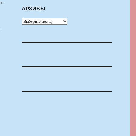
ы»
АРХИВЫ
Архивы
ь