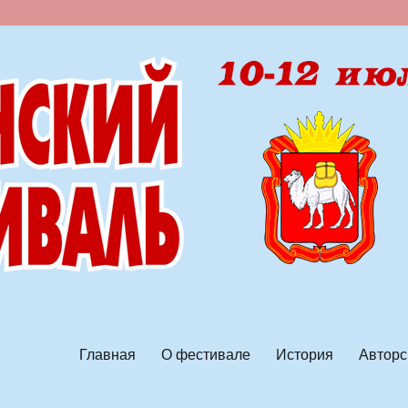
ской песни
Главная
О фестивале
История
Авторс