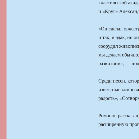
классической ака
и «Круг» Алексан
«Он сделал оркест
и так, и эдак, но 
соорудил живописн
мы делаем обычно.
развитием», — под
Среди песен, кото
известные компози
радость», «Сотвор
Романов рассказал
расширенную прог