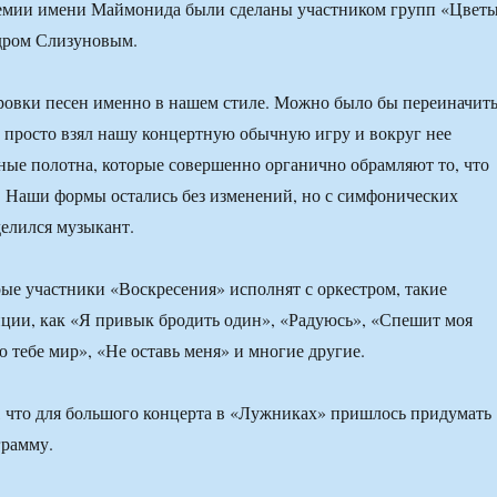
демии имени Маймонида были сделаны участником групп «Цвет
дром Слизуновым.
ровки песен именно в нашем стиле. Можно было бы переиначит
он просто взял нашу концертную обычную игру и вокруг нее
ые полотна, которые совершенно органично обрамляют то, что
 Наши формы остались без изменений, но с симфонических
елился музыкант.
рые участники «Воскресения» исполнят с оркестром, такие
ции, как «Я привык бродить один», «Радуюсь», «Спешит моя
ю тебе мир», «Не оставь меня» и многие другие.
, что для большого концерта в «Лужниках» пришлось придумать
рамму.