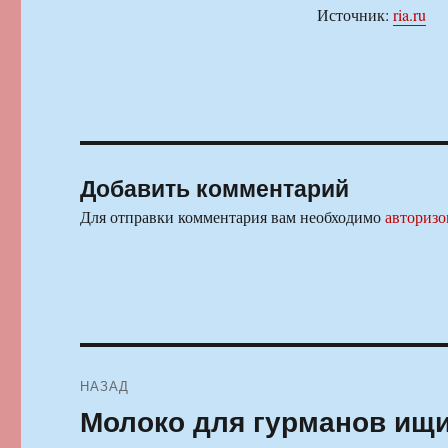
Источник:
ria.ru
Добавить комментарий
Для отправки комментария вам необходимо
авторизо
Навигация
НАЗАД
по
Молоко для гурманов ищи
Предыдущая
запись: