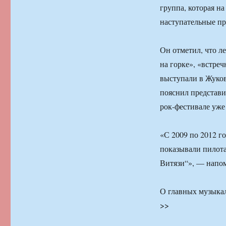
группа, которая на
наступательные пр
Он отметил, что л
на горке», «встре
выступали в Жуко
пояснил представи
рок-фестивале уже
«С 2009 по 2012 г
показывали пилот
Витязи“», — напо
О главных музыкал
>>