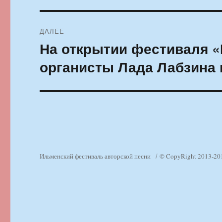
записям
ДАЛЕЕ
На открытии фестиваля 
Следующая
запись:
органисты Лада Лабзина
Ильменский фестиваль авторской песни
© CopyRight 2013-20