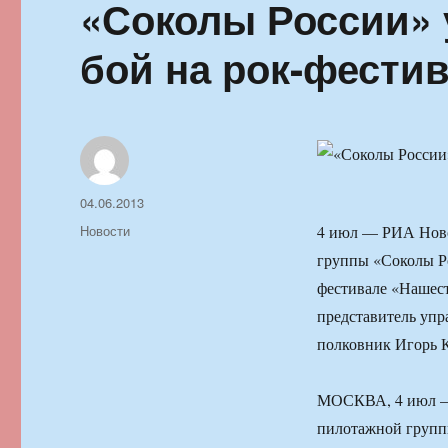
«Соколы России» 
бой на рок-фести
Автор
Опубликовано
04.06.2013
Рубрики
Новости
4 июл — РИА Ново
группы «Соколы Р
фестивале «Нашест
представитель уп
полковник Игорь 
МОСКВА, 4 июл — 
пилотажной групп