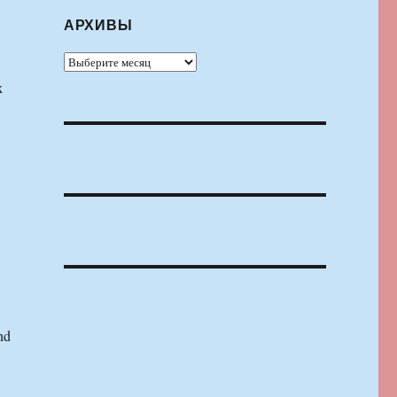
АРХИВЫ
Архивы
к
nd