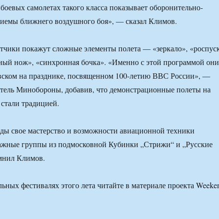
 боевых самолетах такого класса показывает оборонительно-
иемы ближнего воздушного боя», — сказал Климов.
етчики покажут сложные элементы полета — «зеркало», «роспус
чный нож», «синхронная бочка». «Именно с этой программой они
вском на празднике, посвященном 100-летию ВВС России», —
тель Минобороны, добавив, что демонстрационные полеты на
 стали традицией.
оды свое мастерство и возможности авиационной техники
ажные группы из подмосковной Кубинки „Стрижи“ и „Русские
мнил Климов.
ьных фестивалях этого лета читайте в материале проекта Weeke