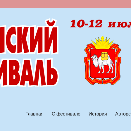
ской песни
Главная
О фестивале
История
Авторс