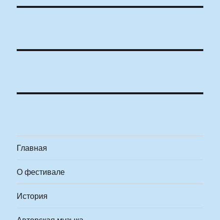
Главная
О фестивале
История
Авторская музыка