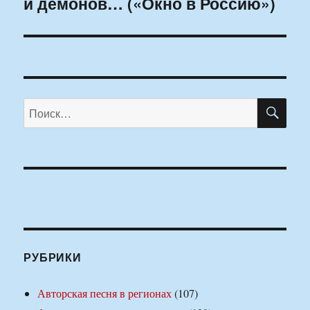
и демонов… («Окно в Россию»)
запись:
ПО
Искать:
РУБРИКИ
Авторская песня в регионах
(107)