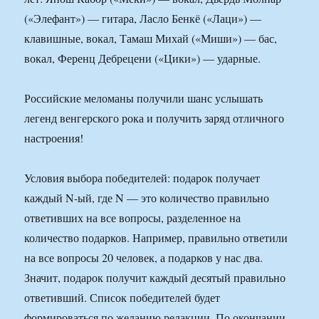
(«Элефант») — гитара, Ласло Бенкё («Лаци») —
клавишные, вокал, Тамаш Михай («Миши») — бас,
вокал, Ференц Дебрецени («Цики») — ударные.
Российские меломаны получили шанс услышать
легенд венгерского рока и получить заряд отличного
настроения!
Условия выбора победителей: подарок получает
каждый N-ый, где N — это количество правильно
ответивших на все вопросы, разделенное на
количество подарков. Например, правильно ответили
на все вопросы 20 человек, а подарков у нас два.
Значит, подарок получит каждый десятый правильно
ответивший. Список победителей будет
формироваться по желанию редакции. По окончании