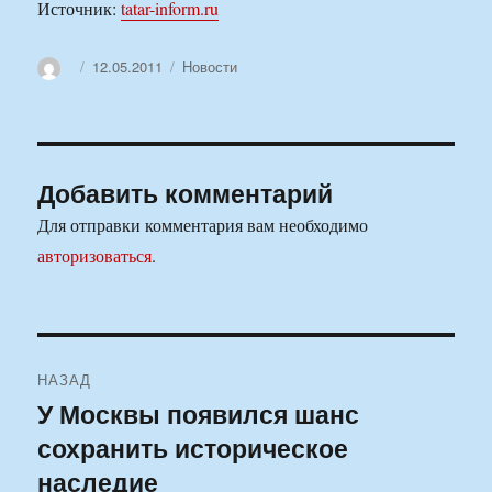
Источник:
tatar-inform.ru
Автор
Опубликовано
Рубрики
12.05.2011
Новости
Добавить комментарий
Для отправки комментария вам необходимо
авторизоваться
.
Навигация
НАЗАД
по
У Москвы появился шанс
Предыдущая
сохранить историческое
запись:
записям
наследие