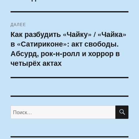
ДАЛЕЕ
Как разбудить «Чайку» / «Чайка»
Следующая
в «Сатириконе»: акт свободы.
запись:
Абсурд, рок-н-ролл и хоррор в
четырёх актах
ПО
Искать: