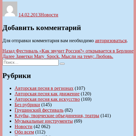
Автор
Опубликовано
Рубрики
14.02.2013
Новости
Добавить комментарий
Для отправки комментария вам необходимо
авторизоваться
.
Навигация
Предыдущая
Назад
Фестиваль «Как звучит Россия?» открывается в Берлине
запись:
Следующая
Далее
Заметки Mary_Spock. Мысли на тему: Любовь.
по
Искать:
запись:
Поиск
записям
Рубрики
Авторская песня в регионах
(107)
Авторская песня как движение
(120)
Авторская песня как искусство
(169)
Без рубрики
(145)
Грушинский фестиваль
(82)
Клубы, творческие объединения, театры
(141)
Музыкальные инструменты
(69)
Новости
(42 062)
Обо всем
(112)