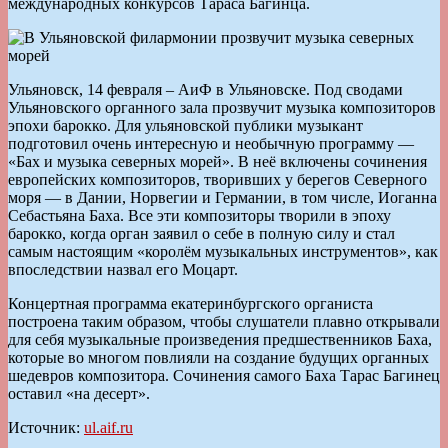
международных конкурсов Тараса Багинца.
Ульяновск, 14 февраля – АиФ в Ульяновске. Под сводами
Ульяновского органного зала прозвучит музыка композиторов
эпохи барокко. Для ульяновской публики музыкант
подготовил очень интересную и необычную программу —
«Бах и музыка северных морей». В неё включены сочинения
европейских композиторов, творивших у берегов Северного
моря — в Дании, Норвегии и Германии, в том числе, Иоганна
Себастьяна Баха. Все эти композиторы творили в эпоху
барокко, когда орган заявил о себе в полную силу и стал
самым настоящим «королём музыкальных инструментов», как
впоследствии назвал его Моцарт.
Концертная программа екатеринбургского органиста
построена таким образом, чтобы слушатели плавно открывали
для себя музыкальные произведения предшественников Баха,
которые во многом повлияли на создание будущих органных
шедевров композитора. Сочинения самого Баха Тарас Багинец
оставил «на десерт».
Источник:
ul.aif.ru