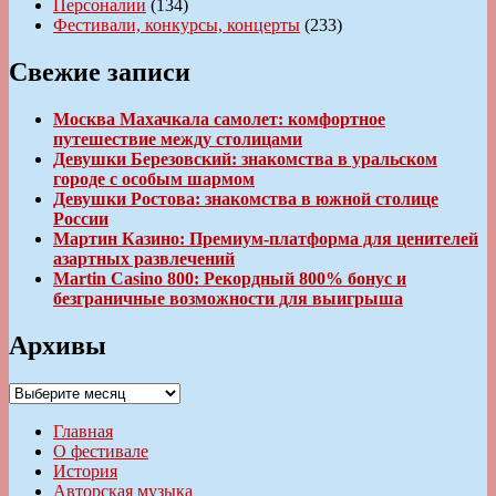
Персоналии
(134)
Фестивали, конкурсы, концерты
(233)
Свежие записи
Москва Махачкала самолет: комфортное
путешествие между столицами
Девушки Березовский: знакомства в уральском
городе с особым шармом
Девушки Ростова: знакомства в южной столице
России
Мартин Казино: Премиум-платформа для ценителей
азартных развлечений
Martin Casino 800: Рекордный 800% бонус и
безграничные возможности для выигрыша
Архивы
Архивы
Главная
О фестивале
История
Авторская музыка