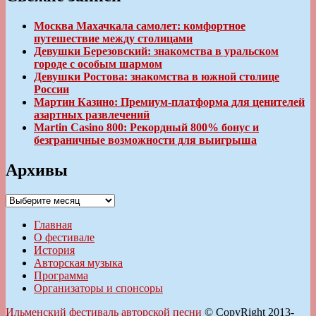
Москва Махачкала самолет: комфортное
путешествие между столицами
Девушки Березовский: знакомства в уральском
городе с особым шармом
Девушки Ростова: знакомства в южной столице
России
Мартин Казино: Премиум-платформа для ценителей
азартных развлечений
Martin Casino 800: Рекордный 800% бонус и
безграничные возможности для выигрыша
Архивы
Архивы
Главная
О фестивале
История
Авторская музыка
Программа
Организаторы и спонсоры
Ильменский фестиваль авторской песни
© CopyRight 2013-