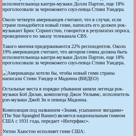
исполнительница кантри-музыки Долли Партон, еще 18%
проголосовали за чернокожего соул-певца Стиви Уандера.
Около четверти американцев считают, что в случае, если
стране понадобится новый гимн, написать его должен рок-
музыкант Брюс Спрингстин, говорится в результатах опроса,
проведенного по заказу телеканала CBS.
Такого мнения придерживаются 22% респондентов. Около
19% американцев считают, что автором гимна должна быть
исполнительница кантри-музыки Долли Партон, еще 18%
проголосовали за чернокожего соул-певца Стиви Уандера.
Остальные места в порядке убывания заняли легенда рок-
музыки Боб Дилан, композитор Джон Уильямс, исполнитель
рэп-музыки Джей Зи и певица Мадонна.
Композиция под названием «Знамя, усыпанное звездами»
(The Star-Spangled Banner) является национальным гимном
США с 1931 года, передает «Интерфакс».
Уитни Хьюстон исполняет гимн США: