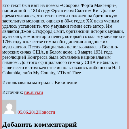
Его текст был взят из поэмы «Оборона Форта Макгенри»,
написанной в 1814 году Фрэнсисом Скоттом Ки. Долгое
время считалось, что текст песни положен на британскую
застольную мелодию, однако в 80-х годах XX века ученым
удалось установить, что у музыки гимна есть автор. Им
является Джон Стаффорд Смит, британский историк музыки,
музыкант, композитор и певец, который создал эту мелодию в
1766 году в качестве гимна объединения лондонских
музыкантов. Песня официально использовалась в Военно-
морских силах США, в Белом доме, а 3 марта 1931 года
резолюцией Конгресса была объявлена национальным
гимном. До этого официального гимна у США не было, и
чаще всего в этом качестве использовались либо песня Hail
Columbia, либо My Country, \’Tis of Thee.
Использованы материалы Википедии.
Источник:
rus.ruvr.ru
Автор
Опубликовано
Рубрики
05.06.2012
Новости
Добавить комментарий