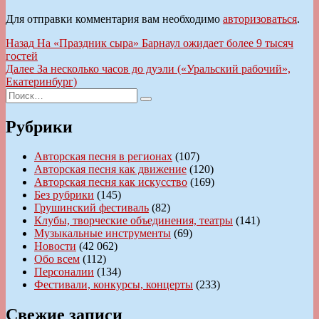
Для отправки комментария вам необходимо
авторизоваться
.
Навигация
Предыдущая
Назад
На «Праздник сыра» Барнаул ожидает более 9 тысяч
запись:
гостей
по
Следующая
Далее
За несколько часов до дуэли («Уральский рабочий»,
записям
запись:
Екатеринбург)
Искать:
Поиск
Рубрики
Авторская песня в регионах
(107)
Авторская песня как движение
(120)
Авторская песня как искусство
(169)
Без рубрики
(145)
Грушинский фестиваль
(82)
Клубы, творческие объединения, театры
(141)
Музыкальные инструменты
(69)
Новости
(42 062)
Обо всем
(112)
Персоналии
(134)
Фестивали, конкурсы, концерты
(233)
Свежие записи