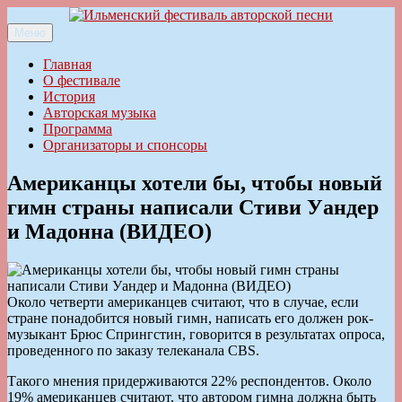
Перейти
к
Меню
Ильменский фестиваль авторской песни
содержимому
Главная
О фестивале
История
Авторская музыка
Программа
Организаторы и спонсоры
Американцы хотели бы, чтобы новый
гимн страны написали Стиви Уандер
и Мадонна (ВИДЕО)
Около четверти американцев считают, что в случае, если
стране понадобится новый гимн, написать его должен рок-
музыкант Брюс Спрингстин, говорится в результатах опроса,
проведенного по заказу телеканала CBS.
Такого мнения придерживаются 22% респондентов. Около
19% американцев считают, что автором гимна должна быть