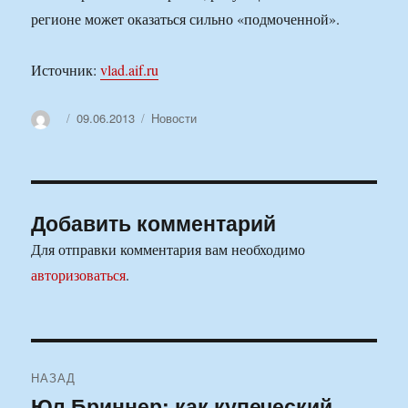
регионе может оказаться сильно «подмоченной».
Источник:
vlad.aif.ru
Автор
Опубликовано
Рубрики
09.06.2013
Новости
Добавить комментарий
Для отправки комментария вам необходимо
авторизоваться
.
Навигация
НАЗАД
по
Юл Бриннер: как купеческий
Предыдущая