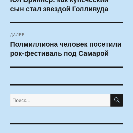
сын стал звездой Голливуда
запись:
записям
ДАЛЕЕ
Полмиллиона человек посетили
Следующая
рок-фестиваль под Самарой
запись:
ПО
Искать: