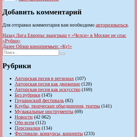
Добавить комментарий
Для отправки комментария вам необходимо
авторизоваться
.
Навигация
Предыдущая
Назад
Лига Европы: выигрыш у «Челси» в Москве не спас
запись:
«Рубин»
по
Следующая
Далее
Обзор кинопремьер: «Ку!»
записям
Искать:
запись:
Поиск
Рубрики
Авторская песня в регионах
(107)
Авторская песня как движение
(120)
Авторская песня как искусство
(169)
Без рубрики
(145)
Грушинский фестиваль
(82)
Клубы, творческие объединения, театры
(141)
Музыкальные инструменты
(69)
Новости
(42 062)
Обо всем
(112)
Персоналии
(134)
Фестивали, конкурсы, концерты
(233)