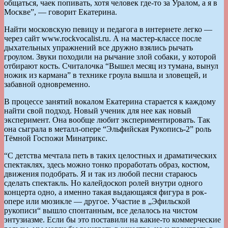
общаться, чаек попивать, хотя человек где-то за Уралом, а я в
Москве”, — говорит Екатерина.
Найти московскую певицу и педагога в интернете легко —
через сайт www.rockvocalist.ru. А на мастер-классе после
дыхательных упражнений все дружно взялись рычать
гроулом. Звуки походили на рычание злой собаки, у которой
отбирают кость. Считалочка “Вышел месяц из тумана, вынул
ножик из кармана” в технике гроула вышла и зловещей, и
забавной одновременно.
В процессе занятий вокалом Екатерина старается к каждому
найти свой подход. Новый ученик для нее как новый
эксперимент. Она вообще любит экспериментировать. Так
она сыграла в металл-опере “Эльфийская Рукопись-2” роль
Тёмной Госпожи Минатрикс.
“С детства мечтала петь в таких целостных и драматических
спектаклях, здесь можно тонко проработать образ, костюм,
движения подобрать. Я и так из любой песни стараюсь
сделать спектакль. Но калейдоскоп ролей внутри одного
концерта одно, а именно такая выдающаяся фигура в рок-
опере или мюзикле — другое. Участие в „Эфильской
рукописи“ вышло спонтанным, все делалось на чистом
энтузиазме. Если бы это поставили на какие-то коммерческие