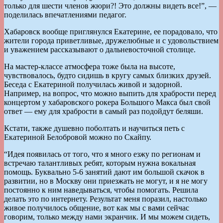
только для шести членов жюри?! Это должны видеть все!”, —
поделилась впечатлениями педагог.
Хабаровск вообще приглянулся Екатерине, ее порадовало, что
жители города приветливые, дружелюбные и с удовольствием
и уважением рассказывают о дальневосточной столице.
На мастер-классе атмосфера тоже была на высоте,
чувствовалось, будто сидишь в кругу самых близких друзей.
Беседа с Екатериной получилась живой и задорной.
Например, на вопрос, что можно выпить для храбрости перед
концертом у хабаровского рокера Большого Макса был свой
ответ — ему для храбрости в самый раз подойдут беляши.
Кстати, также душевно поболтать и научиться петь с
Екатериной Белобровой можно по Скайпу.
“Идея появилась от того, что я много езжу по регионам и
встречаю талантливых ребят, которым нужна вокальная
помощь. Буквально 5-6 занятий дают им большой скачок в
развитии, но в Москву они приезжать не могут, и я не могу
постоянно к ним наведываться, чтобы помогать. Решила
делать это по интернету. Результат меня поразил, настолько
живое получилось общение, вот как мы с вами сейчас
говорим, только между нами экранчик. И мы можем сидеть,