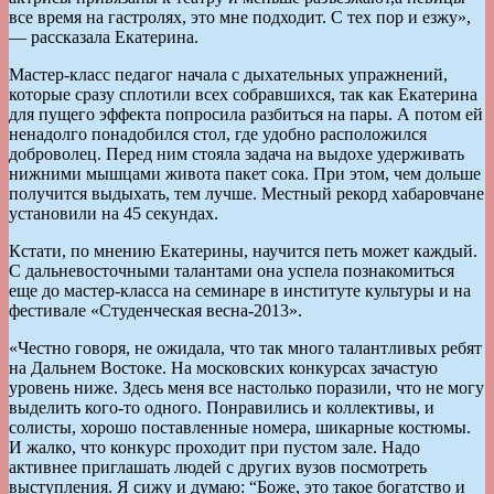
все время на гастролях, это мне подходит. С тех пор и езжу»,
— рассказала Екатерина.
Мастер-класс педагог начала с дыхательных упражнений,
которые сразу сплотили всех собравшихся, так как Екатерина
для пущего эффекта попросила разбиться на пары. А потом ей
ненадолго понадобился стол, где удобно расположился
доброволец. Перед ним стояла задача на выдохе удерживать
нижними мышцами живота пакет сока. При этом, чем дольше
получится выдыхать, тем лучше. Местный рекорд хабаровчане
установили на 45 секундах.
Кстати, по мнению Екатерины, научится петь может каждый.
С дальневосточными талантами она успела познакомиться
еще до мастер-класса на семинаре в институте культуры и на
фестивале «Студенческая весна-2013».
«Честно говоря, не ожидала, что так много талантливых ребят
на Дальнем Востоке. На московских конкурсах зачастую
уровень ниже. Здесь меня все настолько поразили, что не могу
выделить кого-то одного. Понравились и коллективы, и
солисты, хорошо поставленные номера, шикарные костюмы.
И жалко, что конкурс проходит при пустом зале. Надо
активнее приглашать людей с других вузов посмотреть
выступления. Я сижу и думаю: “Боже, это такое богатство и