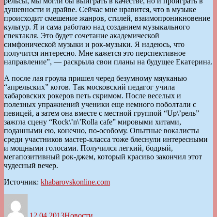
рельсы, мы могли бы выиграть в качестве, но и проиграть в
душевности и драйве. Сейчас мне нравится, что в музыке
происходит смешение жанров, стилей, взаимопроникновение
культур. Я и сама работаю над созданием музыкального
спектакля. Это будет сочетание академической
симфонической музыки и рок-музыки. Я надеюсь, что
получится интересно. Мне кажется это перспективное
направление”, — раскрыла свои планы на будущее Екатерина.
А после лая гроула пришел черед безумному мяуканью
“апрельских” котов. Так московский педагог учила
хабаровских рокеров петь скримом. После веселых и
полезных упражнений ученики еще немного поболтали с
певицей, а затем она вместе с местной группой “Up\’рель”
зажгла сцену “Rock\’n\’Rolla cafe” мировыми хитами,
поданными ею, конечно, по-особому. Опытные вокалисты
среди участников мастер-класса тоже блеснули интересными
и мощными голосами. Получился легкий, бодрый,
мегапозитивный рок-джем, который красиво закончил этот
чудесный вечер.
Источник:
khabarovskonline.com
Автор
Опубликовано
Рубрики
12.04.2013
Новости