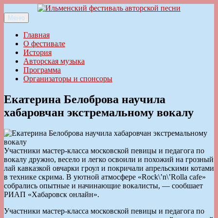
Перейти
к
Меню
Ильменский фестиваль авторской песни
содержимому
Главная
О фестивале
История
Авторская музыка
Программа
Организаторы и спонсоры
Екатерина Белоброва научила
хабаровчан экстремальному вокалу
Участники мастер-класса московской певицы и педагога по
вокалу дружно, весело и легко освоили и похожий на грозный
лай кавказкой овчарки гроул и покричали апрельскими котами
в технике скрима. В уютной атмосфере «Rock\’n\’Rolla cafe»
собрались опытные и начинающие вокалисты, — сообшает
РИАП «Хабаровск онлайн».
Участники мастер-класса московской певицы и педагога по