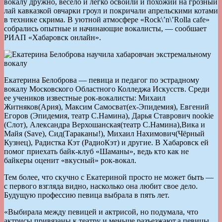
вокалу дружно, весело и легко освоили и похожий на грозный
лай кавказкой овчарки гроул и покричали апрельскими котами
в технике скрима. В уютной атмосфере «Rock\’n\’Rolla cafe»
собрались опытные и начинающие вокалисты, — сообшает
РИАП «Хабаровск онлайн».
Екатерина Белоброва — певица и педагог по эстрадному
вокалу Московского Областного Колледжа Искусств. Среди
ее учеников известные рок-вокалисты: Михаил
Житняков(Ария), Максим Самосват(ex-Эпидемия), Евгений
Егоров (Эпидемия, театр С.Намина), Дарья Ставрович nookie
(Слот), Александра Верхошанская(театр С.Намина),Вика и
Майя (Save), Сид(Тараканы!), Михаил Нахимович(Чёрный
Кузнец), Радистка Кэт (РадиоКэт) и другие. В Хабаровск ей
помог приехать байк-клуб «Шаманы», ведь кто как не
байкеры оценит «вкусный» рок-вокал.
Тем более, что скучно с Екатериной просто не может быть —
с первого взгляда видно, насколько она любит свое дело.
Будущую профессию певица выбрала в пять лет.
«Выбирала между певицей и актрисой, но подумала, что
актрисы привязаны к театру и меньше разъезжают,а певицы