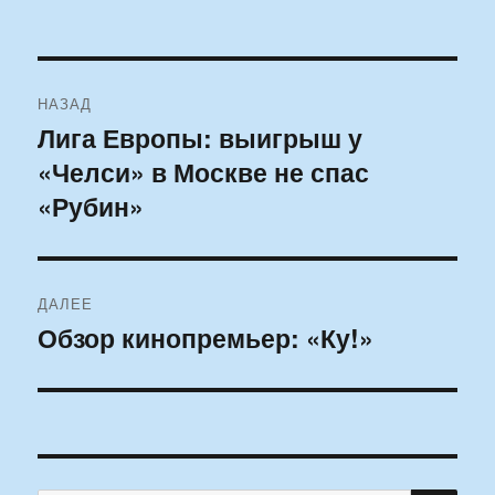
Навигация
НАЗАД
по
Лига Европы: выигрыш у
Предыдущая
«Челси» в Москве не спас
запись:
записям
«Рубин»
ДАЛЕЕ
Обзор кинопремьер: «Ку!»
Следующая
запись: