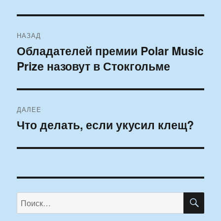
Навигация
НАЗАД
по
Обладателей премии Polar Music
Предыдущая
Prize назовут в Стокгольме
запись:
записям
ДАЛЕЕ
Что делать, если укусил клещ?
Следующая
запись:
ПО
Искать: