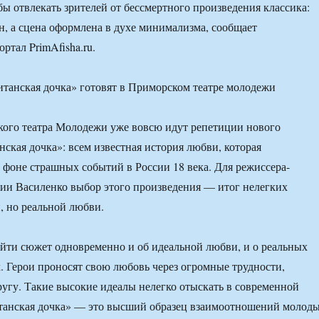
бы отвлекать зрителей от бессмертного произведения классика:
, а сцена оформлена в духе минимализма, сообщает
ртал PrimAfisha.ru.
кого театра Молодежи уже вовсю идут репетиции нового
нская дочка»: всем известная история любви, которая
а фоне страшных событий в России 18 века. Для режиссера-
ии Василенко выбор этого произведения — итог нелегких
, но реальной любви.
йти сюжет одновременно и об идеальной любви, и о реальных
 Герои проносят свою любовь через огромные трудности,
другу. Такие высокие идеалы нелегко отыскать в современной
итанская дочка» — это высший образец взаимоотношений молод