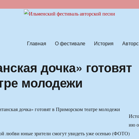
ской песни
Главная
О фестивале
История
Авторс
нская дочка» готовят
тре молодежи
Ист
ию о
ной любви юные зрители смогут увидеть уже осенью (ФОТО)