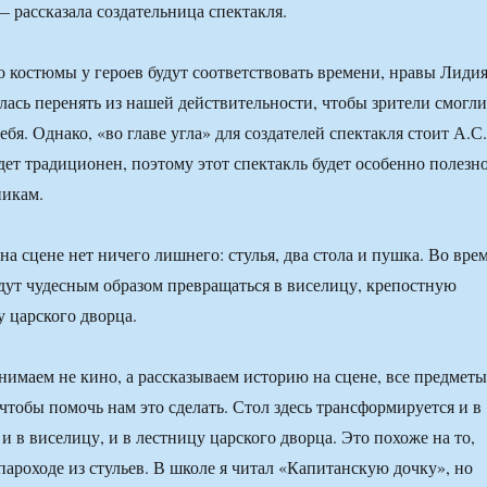
— рассказала создательница спектакля.
то костюмы у героев будут соответствовать времени, нравы Лиди
лась перенять из нашей действительности, чтобы зрители смогли
себя. Однако, «во главе угла» для создателей спектакля стоит А.С.
ет традиционен, поэтому этот спектакль будет особенно полезн
никам.
 на сцене нет ничего лишнего: стулья, два стола и пушка. Во вре
дут чудесным образом превращаться в виселицу, крепостную
у царского дворца.
имаем не кино, а рассказываем историю на сцене, все предметы
чтобы помочь нам это сделать. Стол здесь трансформируется и в
и в виселицу, и в лестницу царского дворца. Это похоже на то,
пароходе из стульев. В школе я читал «Капитанскую дочку», но