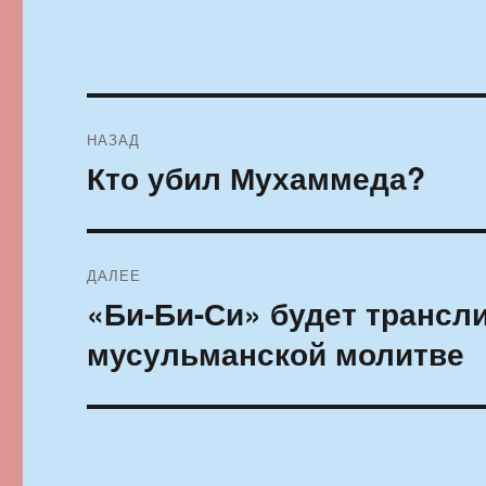
Навигация
НАЗАД
по
Кто убил Мухаммеда?
Предыдущая
запись:
записям
ДАЛЕЕ
«Би-Би-Си» будет трансл
Следующая
запись:
мусульманской молитве