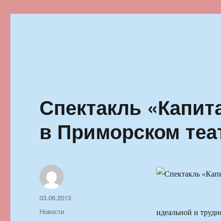
Ильменский фестиваль автор
Спектакль «Капита
в Приморском теа
Автор
Опубликовано
03.06.2013
Рубрики
Новости
идеальной и труд