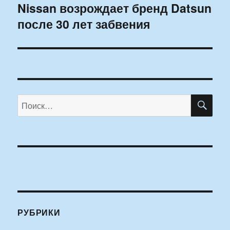
Nissan возрождает бренд Datsun
Следующая
после 30 лет забвения
запись:
ПО
Искать:
РУБРИКИ