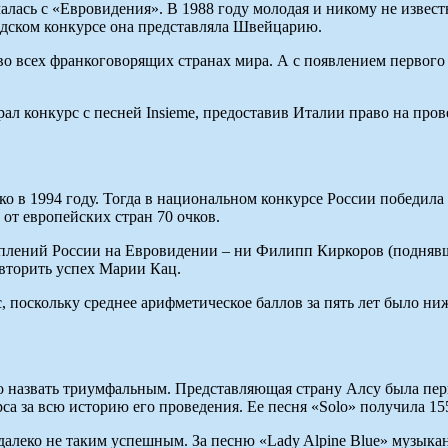
ась с «Евровидения». В 1988 году молодая и никому не известн
андском конкурсе она представляла Швейцарию.
о всех франкоговорящих странах мира. А с появлением первого 
грал конкурс с песней Insieme, предоставив Италии право на про
ько в 1994 году. Тогда в национальном конкурсе России победи
от европейских стран 70 очков.
ений России на Евровидении – ни Филипп Киркоров (поднявшийс
вторить успех Марии Кац.
поскольку среднее арифметическое баллов за пять лет было ниже
назвать триумфальным. Представляющая страну Алсу была перво
а за всю историю его проведения. Ее песня «Solo» получила 155
леко не таким успешным. За песню «Lady Alpine Blue» музыкант