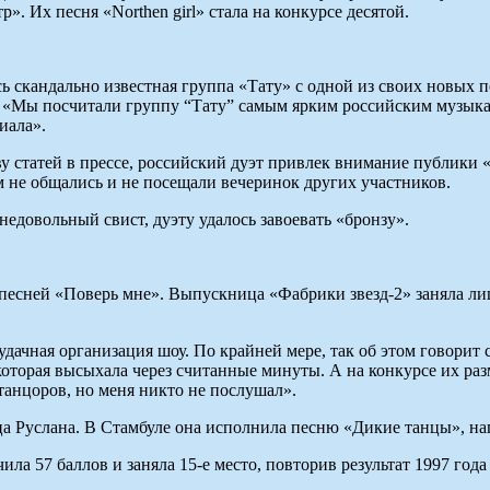
 Их песня «Northen girl» стала на конкурсе десятой.
ь скандально известная группа «Тату» с одной из своих новых п
«Мы посчитали группу “Тату” самым ярким российским музыкаль
иала».
у статей в прессе, российский дуэт привлек внимание публики 
м не общались и не посещали вечеринок других участников.
едовольный свист, дуэту удалось завоевать «бронзу».
 песней «Поверь мне». Выпускница «Фабрики звезд-2» заняла ли
дачная организация шоу. По крайней мере, так об этом говорит 
 которая высыхала через считанные минуты. А на конкурсе их раз
танцоров, но меня никто не послушал».
ица Руслана. В Стамбуле она исполнила песню «Дикие танцы»,
ла 57 баллов и заняла 15-е место, повторив результат 1997 год