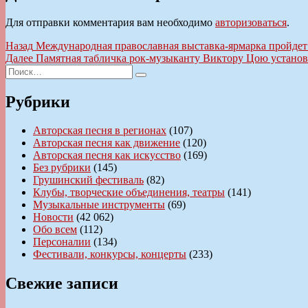
Для отправки комментария вам необходимо
авторизоваться
.
Навигация
Предыдущая
Назад
Международная православная выставка-ярмарка пройдет
запись:
Следующая
Далее
Памятная табличка рок-музыканту Виктору Цою установ
по
Искать:
запись:
Поиск
записям
Рубрики
Авторская песня в регионах
(107)
Авторская песня как движение
(120)
Авторская песня как искусство
(169)
Без рубрики
(145)
Грушинский фестиваль
(82)
Клубы, творческие объединения, театры
(141)
Музыкальные инструменты
(69)
Новости
(42 062)
Обо всем
(112)
Персоналии
(134)
Фестивали, конкурсы, концерты
(233)
Свежие записи