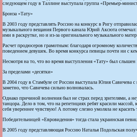
следующем году в Таллине выступала группа «Премьер-министр».
Бронза «Тату»
В 2003 году представлять Россию на конкурс в Ригу отправилас
музыкального вещания Первого канала Юрий Аксюта отмечал: 
ими в раскрутке, но и из-за оригинального музыкального матер
Расчет продюсеров грамотным: благодаря огромному количеств
поведением девушек. Во время конкурса певицы почти ни с ке
Несмотря на то, что во время выступления «Тату» был слышен н
За пределами «десятки»
В 2004 году в Стамбуле от России выступала Юлия Савичева с
заметно, что Савичева сильно волновалась.
Однако причиной волнения был не страх перед зрителями, а неу
танцора. Дело в том, что на репетициях ребят красили массой,
себя увереннее чувствую! А потому слезно умоляла не красить 
Победительницей «Евровидения» тогда стала украинская пев
В 2005 году представляющая Россию Наталья Подольская получи