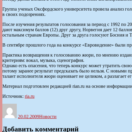
Группа ученых Оксфордского университета провела анализ гол
в своих подозрениях.
После изучения результатов голосования за период с 1992 по 
дают максимум баллов (12) друг другу, Норвегия дает 12 балл
остальным странам Европы. Друг за друга голосуют Босния и 
В сентябре прошлого года на конкурсе «Евровидение» были пр
Практика возвращения к голосованию жюри, по мнению издания,
критериям: вокал, музыка, сценография.
Однако есть опасения, что теперь конкурс может утратить св
потому заранее результат предсказать было нельзя. С новыми
талант исполнителя жюри оценивает не целиком, а разлагает е
Материал подготовлен редакцией rian.ru на основе информаци
Источник:
ria.ru
Автор
Опубликовано
Рубрики
20.02.2009
Новости
Добавить комментарий