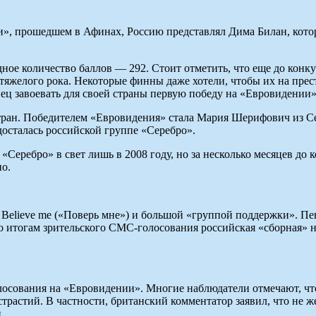
и», прошедшем в Афинах, Россию представлял Дима Билан, котор
дное количество баллов — 292. Стоит отметить, что еще до к
тяжелого рока. Некоторые финны даже хотели, чтобы их на пре
ц завоевать для своей страны первую победу на «Евровидении»
стран. Победителем «Евровидения» стала Мария Шерифович из С
досталась российской группе «Серебро».
Серебро» в свет лишь в 2008 году, но за несколько месяцев до к
но.
 Believe me («Поверь мне») и большой «группой поддержки». Пе
тогам зрительского СМС-голосования российская «сборная» наб
лосования на «Евровидении». Многие наблюдатели отмечают, чт
трастий. В частности, британский комментатор заявил, что не ж
.