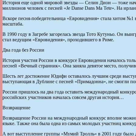
История еще одной мировой звезды — Селин Дион — тоже начал
миллионов человек с песней «Je Danse Dans Ma Tete». На ирл
Вскоре песня-победительница «Евровидения» стала хитом №1 в
масштаба.
В 1990 году в Загребе загорелась звезда Тото Кутуньо. Он выи
стал ведущим «Евровидения», проходившего в Риме.
Два года без России
История участия России в конкурсе Евровидения началось тол
песней «Вечный странник». Она заняла девятое место, получив 
Шесть лет достижение Юдифи оставалось лучшим среди выступл
выступающая в Дублине с песней «Примадонна», не смогли по
России пришлось на два года оставить международный конкурс, 
российских участников началась совсем другая история…
Возвращение
Возвращение России на международный конкурс вполне можно 
языке. Также она была одна из самых молодых участниц конкурс
А вот выступление группы «Мумий Тролль» в 2001 году было да