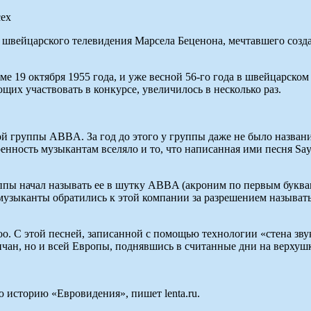
а швейцарского телевидения Марсела Беценона, мечтавшего созда
 19 октября 1955 года, и уже весной 56-го года в швейцарском
ющих участвовать в конкурсе, увеличилось в несколько раз.
 группы ABBA. За год до этого у группы даже не было названия,
нность музыкантам вселяло и то, что написанная ими песня Say
пы начал называть ее в шутку ABBA (акроним по первым буквам
узыканты обратились к этой компании за разрешением называтьс
 С этой песней, записанной с помощью технологии «стена звук
личан, но и всей Европы, поднявшись в считанные дни на верху
ю историю «Евровидения», пишет lenta.ru.