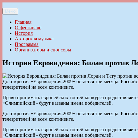
Перейти
к
Меню
Ильменский фестиваль авторской песни
содержимому
Главная
О фестивале
История
Авторская музыка
Программа
Организаторы и спонсоры
История Евровидения: Билан против Ло
До открытия «Евровидения-2009» остается три месяца. Россий
телезрителей на всем континенте.
Право принимать европейских гостей конкурса предоставляетс
«Олимпийский» будут названы имена победителей.
До открытия «Евровидения-2009» остается три месяца. Россий
телезрителей на всем континенте.
Право принимать европейских гостей конкурса предоставляетс
«Олимпийский» будут названы имена победителей.