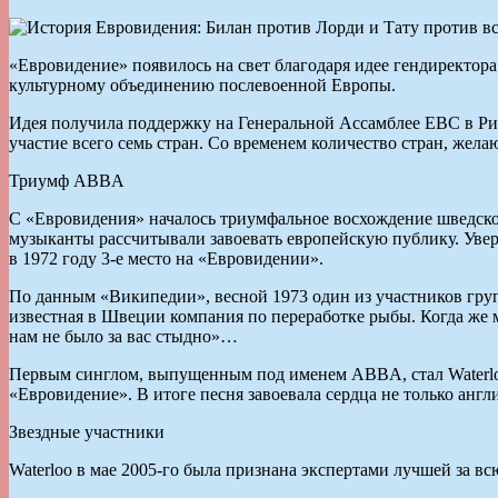
«Евровидение» появилось на свет благодаря идее гендиректор
культурному объединению послевоенной Европы.
Идея получила поддержку на Генеральной Ассамблее ЕВС в Риме
участие всего семь стран. Со временем количество стран, жела
Триумф ABBA
С «Евровидения» началось триумфальное восхождение шведской
музыканты рассчитывали завоевать европейскую публику. Увере
в 1972 году 3-е место на «Евровидении».
По данным «Википедии», весной 1973 один из участников груп
известная в Швеции компания по переработке рыбы. Когда же м
нам не было за вас стыдно»…
Первым синглом, выпущенным под именем ABBA, стал Waterloo.
«Евровидение». В итоге песня завоевала сердца не только анг
Звездные участники
Waterloo в мае 2005-го была признана экспертами лучшей за вс