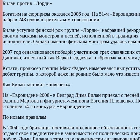
Билан против «Лорди»
Богатым на сюрпризы оказался 2006 год. На 51-м «Евровидени
набрав 248 очков в зрительском голосовании.
Билан уступил финской рок-группе «Лорди», набравшей рекор
своими масками монстров и песней, исполненной в традициях 
исполнители. Однако именно финским монстрам удалось наконе
2007 год ознаменовался победой участников трех славянских 
Данилко, известный как Верка Сердючка, а «бронза» конкурса 
Кстати, продюсер группы Макс Фадеев намеревался выпустить «
дебют группы, о которой даже на родине было мало что извест
Как Билан заставил «поверить»
На «Евровидене-2008» в Белград Дима Билан приехал с песней
Эдвина Мартона и фигуриста-чемпиона Евгения Плющенко. По и
столицей 54-го конкурса «Евровидение».
По новым правилам
В 2004 году британцы поставили под вопрос объективность го
отдают свое предпочтение в зависимости от политических прис
победу Димы Билана в этом году политически ангажированной