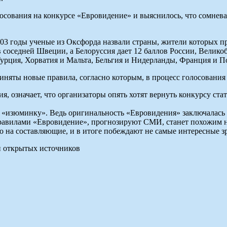
осования на конкурсе «Евровидение» и выяснилось, что сомнев
2003 годы ученые из Оксфорда назвали страны, жители которых 
ов соседней Швеции, а Белоруссия дает 12 баллов России, Велик
Турция, Хорватия и Мальта, Бельгия и Нидерланды, Франция и П
иняты новые правила, согласно которым, в процесс голосовани
 означает, что организаторы опять хотят вернуть конкурсу ста
ою «изюминку». Ведь оригинальность «Евровидения» заключалась
 правилами «Евровидение», прогнозируют СМИ, станет похожим н
го на составляющие, и в итоге побеждают не самые интересные 
и открытых источников