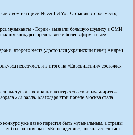
ый с композицией Never Let You Go занял второе место,
онкурса музыканты «Лорди» вызвали большую шумиху в СМИ
стижном конкурсе представляли более «форматные»
.
ербии, второго места удостоился украинский певец Андрей
онкурса передумал, и в итоге на «Евровидении» состоялся
вец выступал в компании венгерского скрипача-виртуоза
рала 272 балла. Благодаря этой победе Москва стала
о конкурс уже давно перестал быть музыкальным, а страны
елает больше освещать «Евровидение», поскольку считает