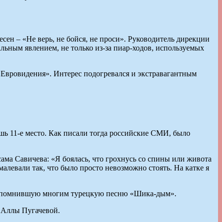
есен – «Не верь, не бойся, не проси». Руководитель дирекции
ным явлением, не только из-за пиар-ходов, используемых
«Евровидения». Интерес подогревался и экстравагантным
шь 11-е место. Как писали тогда российские СМИ, было
сама Савичева: «Я боялась, что грохнусь со спины или живота
малевали так, что было просто невозможно стоять. На катке я
 напомнившую многим турецкую песню «Шика-дым».
а Аллы Пугачевой.