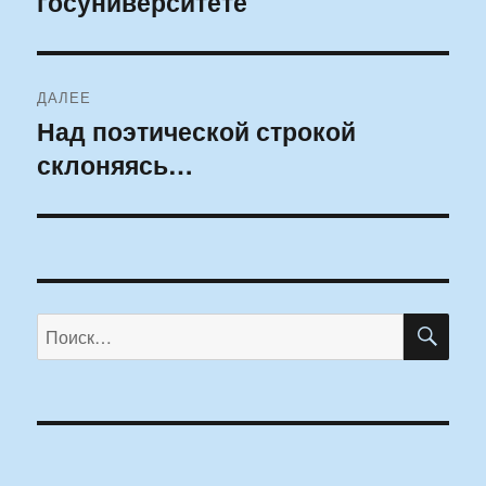
госуниверситете
ДАЛЕЕ
Над поэтической строкой
Следующая
склоняясь…
запись:
ПО
Искать: