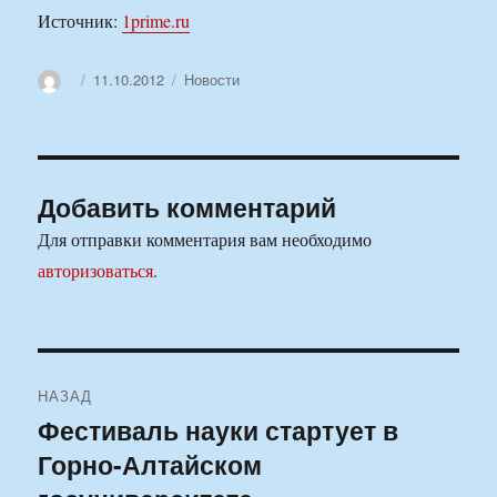
Источник:
1prime.ru
Автор
Опубликовано
Рубрики
11.10.2012
Новости
Добавить комментарий
Для отправки комментария вам необходимо
авторизоваться
.
Навигация
НАЗАД
по
Фестиваль науки стартует в
Предыдущая
Горно-Алтайском
запись:
записям