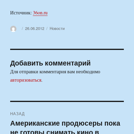
Источник:
36on.ru
Автор
Опубликовано
Рубрики
26.06.2012
Новости
Добавить комментарий
Для отправки комментария вам необходимо
авторизоваться
.
Навигация
НАЗАД
по
Американские продюсеры пока
Предыдущая
не готовы снимать кино в
запись:
записям