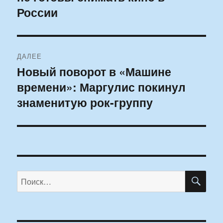
России
ДАЛЕЕ
Новый поворот в «Машине
Следующая
времени»: Маргулис покинул
запись:
знаменитую рок-группу
ПО
Искать: