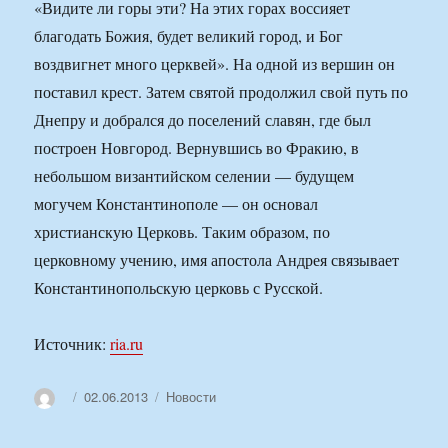
«Видите ли горы эти? На этих горах воссияет
благодать Божия, будет великий город, и Бог
воздвигнет много церквей». На одной из вершин он
поставил крест. Затем святой продолжил свой путь по
Днепру и добрался до поселений славян, где был
построен Новгород. Вернувшись во Фракию, в
небольшом византийском селении — будущем
могучем Константинополе — он основал
христианскую Церковь. Таким образом, по
церковному учению, имя апостола Андрея связывает
Константинопольскую церковь с Русской.
Источник:
ria.ru
Автор
Опубликовано
Рубрики
02.06.2013
Новости