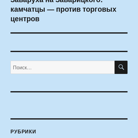
камчатцы — против торговых
запись:
центров
ПО
Искать:
РУБРИКИ