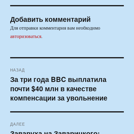
Добавить комментарий
Для отправки комментария вам необходимо
авторизоваться
.
Навигация
НАЗАД
по
За три года BBC выплатила
Предыдущая
почти $40 млн в качестве
запись:
записям
компенсации за увольнение
ДАЛЕЕ
Заваруха на Заварицкого:
Следующая