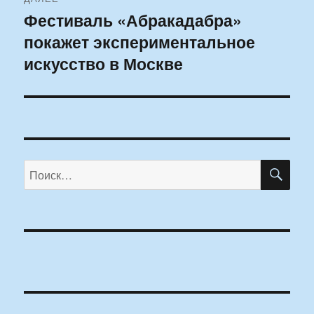
Фестиваль «Абракадабра»
Следующая
покажет экспериментальное
запись:
искусство в Москве
ПО
Искать: