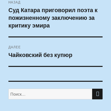
НАЗАД
по
Суд Катара приговорил поэта к
Предыдущая
пожизненному заключению за
запись:
записям
критику эмира
ДАЛЕЕ
Чайковский без купюр
Следующая
запись:
ПО
Искать: