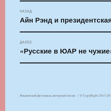
Навигация
НАЗАД
по
Айн Рэнд и президентска
Предыдущая
запись:
записям
ДАЛЕЕ
«Русские в ЮАР не чужие
Следующая
запись:
Ильменский фестиваль авторской песни
© CopyRight 2013-20