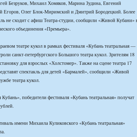
гей Безруков, Михаил Хомяков, Марина Зудина, Евгений
й Егоров, Олег Блок-Миримский и Дмитрий Бородецкий. Более
акль не сходит с афиш Театра-студии, сообщили «Живой Кубани» 
ческого объединения «Премьера».
раевом театре кукол в рамках фестиваля «Кубань театральная —
троли санкт-петербургского Большого театра кукол. Зрителям 18
становку для взрослых «Холстомер». Также на сцене театра 17
едставят спектакль для детей «Бармалей», сообщили «Живой
ужбе театра кукол.
 Кубань», победители фестиваля «Кубань театральная» получат
рублей.
тиваль имени Михаила Куликовского «Кубань театральная»
па.