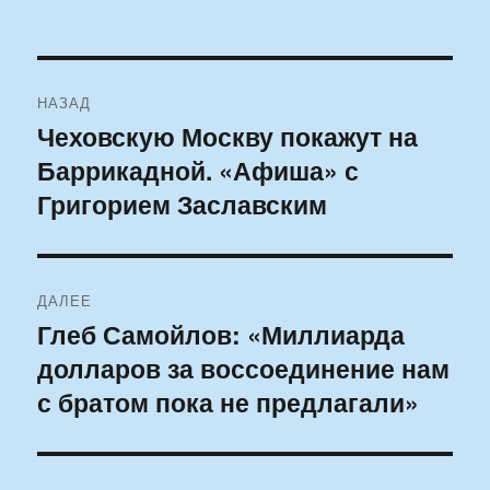
Навигация
НАЗАД
по
Чеховскую Москву покажут на
Предыдущая
Баррикадной. «Афиша» с
запись:
записям
Григорием Заславским
ДАЛЕЕ
Глеб Самойлов: «Миллиарда
Следующая
долларов за воссоединение нам
запись:
с братом пока не предлагали»