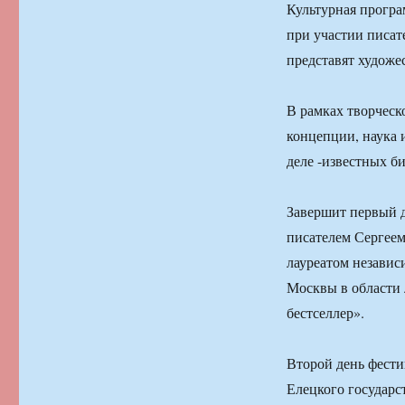
Культурная програ
при участии писат
представят художе
В рамках творческ
концепции, наука 
деле -известных б
Завершит первый д
писателем Сергее
лауреатом независ
Москвы в области
бестселлер».
Второй день фести
Елецкого государс