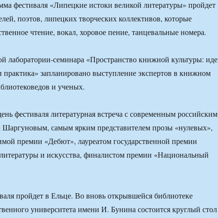
мма фестиваля «Липецкие истоки великой литературы» пройдет
елей, поэтов, липецких творческих коллективов, которые
ственное чтение, вокал, хоровое пение, танцевальные номера.
ой лаборатории-семинара «Пространство книжной культуры: иде
и практика» запланировано выступление экспертов в книжном
иблиотековедов и ученых.
ень фестиваля литературная встреча с современным российским
м Шаргуновым, самым ярким представителем прозы «нулевых»,
имой премии «Дебют», лауреатом государственной премии
 литературы и искусства, финалистом премии «Национальный
валя пройдет в Ельце. Во вновь открывшейся библиотеке
твенного университета имени И. Бунина состоится круглый стол