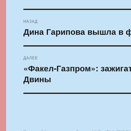
Навигация
НАЗАД
по
Дина Гарипова вышла в 
Предыдущая
запись:
записям
ДАЛЕЕ
«Факел-Газпром»: зажига
Следующая
запись:
Двины