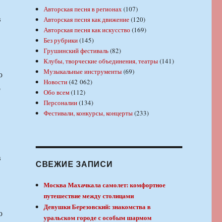
Авторская песня в регионах
(107)
в
Авторская песня как движение
(120)
Авторская песня как искусство
(169)
Без рубрики
(145)
Грушинский фестиваль
(82)
Клубы, творческие объединения, театры
(141)
Музыкальные инструменты
(69)
о
Новости
(42 062)
о
Обо всем
(112)
Персоналии
(134)
Фестивали, конкурсы, концерты
(233)
в
СВЕЖИЕ ЗАПИСИ
Москва Махачкала самолет: комфортное
путешествие между столицами
Девушки Березовский: знакомства в
о
уральском городе с особым шармом