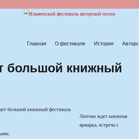
ской песни
Главная
О фестивале
История
Авторс
ет большой книжный
Липчан ждет книжная
ярмарка, встреча с
ными.