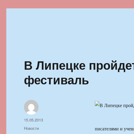
Ильменский фестиваль автор
В Липецке пройд
фестиваль
Автор
Опубликовано
15.05.2013
Рубрики
Новости
писателями и уче