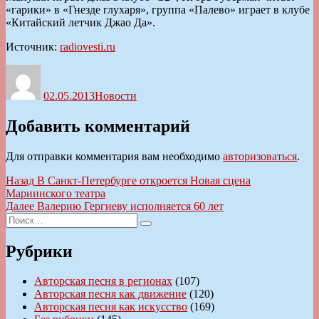
«гарики» в «Гнезде глухаря», группа «Палево» играет в клубе
«Китайский летчик Джао Да».
Источник:
radiovesti.ru
Автор
Опубликовано
Рубрики
02.05.2013
Новости
Добавить комментарий
Для отправки комментария вам необходимо
авторизоваться
.
Навигация
Предыдущая
Назад
В Санкт-Петербурге откроется Новая сцена
запись:
Мариинского театра
по
Следующая
Далее
Валерию Гергиеву исполняется 60 лет
записям
Искать:
запись:
Поиск
Рубрики
Авторская песня в регионах
(107)
Авторская песня как движение
(120)
Авторская песня как искусство
(169)