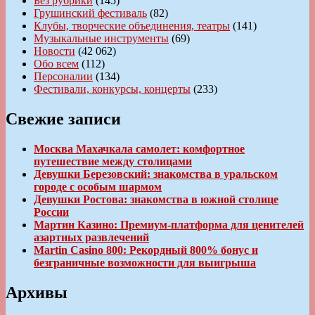
Без рубрики
(145)
Грушинский фестиваль
(82)
Клубы, творческие объединения, театры
(141)
Музыкальные инструменты
(69)
Новости
(42 062)
Обо всем
(112)
Персоналии
(134)
Фестивали, конкурсы, концерты
(233)
Свежие записи
Москва Махачкала самолет: комфортное
путешествие между столицами
Девушки Березовский: знакомства в уральском
городе с особым шармом
Девушки Ростова: знакомства в южной столице
России
Мартин Казино: Премиум-платформа для ценителей
азартных развлечений
Martin Casino 800: Рекордный 800% бонус и
безграничные возможности для выигрыша
Архивы