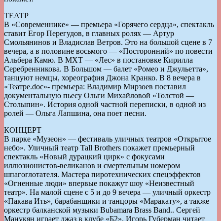
ТЕАТР
В «Современнике» — премьера «Горячего сердца», спектакль
ставит Егор Перегудов, в главных ролях — Артур
Смольянинов и Владислав Ветров. Это на большой сцене в 7
вечера, а в половине восьмого — «Посторонний» по повести
Альбера Камю. В МХТ — «Лес» в постановке Кирилла
Серебренникова. В Большом — балет «Ромео и Джульетта»,
танцуют немцы, хореография Джона Кранко. В 8 вечера в
«Театре.doc»- премьера: Владимир Мирзоев поставил
документальную пьесу Ольги Михайловой «Толстой —
Столыпин». История одной частной переписки, в одной из
ролей — Ольга Лапшина, она поет песни.
КОНЦЕРТ
В парке «Музеон» — фестиваль уличных театров «Открытое
небо». Уличный театр Tall Brothers покажет премьерный
спектакль «Новый дурацкий цирк» с фокусами
иллюзионистов-великанов и смертельным номером
шпагоглотателя. Мастера пиротехнических спецэффектов
«Огненные люди» впервые покажут шоу «Неизвестный
театр». На малой сцене с 5 и до 9 вечера — уличный оркестр
«Пакава Ить», барабанщики и танцоры «Маракату», а также
оркестр балканской музыки Bubamara Brass Band.. Сергей
Манукян играет джаз в клубе «Б2», Игорь Губерман читает