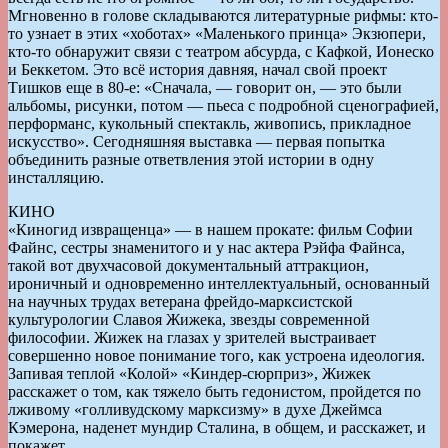
Мгновенно в голове складываются литературные рифмы: кто-
то узнает в этих «хоботах» «Маленького принца» Экзюпери,
кто-то обнаружит связи с театром абсурда, с Кафкой, Ионеско
и Беккетом. Это всё история давняя, начал свой проект
Тишков еще в 80-е: «Сначала, — говорит он, — это были
альбомы, рисунки, потом — пьеса с подробной сценографией,
перформанс, кукольный спектакль, живопись, прикладное
искусство». Сегодняшняя выставка — первая попытка
объединить разные ответвления этой истории в одну
инсталляцию.
КИНО
«Киногид извращенца» — в нашем прокате: фильм Софии
Файнс, сестры знаменитого и у нас актера Рэйфа Файнса,
такой вот двухчасовой документальный аттракцион,
ироничный и одновременно интеллектуальный, основанный
на научных трудах ветерана фрейдо-марксистской
культурологии Славоя Жижека, звезды современной
философии. Жижек на глазах у зрителей выстраивает
совершенно новое понимание того, как устроена идеология.
Запивая теплой «Колой» «Киндер-сюрприз», Жижек
расскажет о том, как тяжело быть гедонистом, пройдется по
лживому «голливудскому марксизму» в духе Джеймса
Кэмерона, наденет мундир Сталина, в общем, и расскажет, и
покажет.