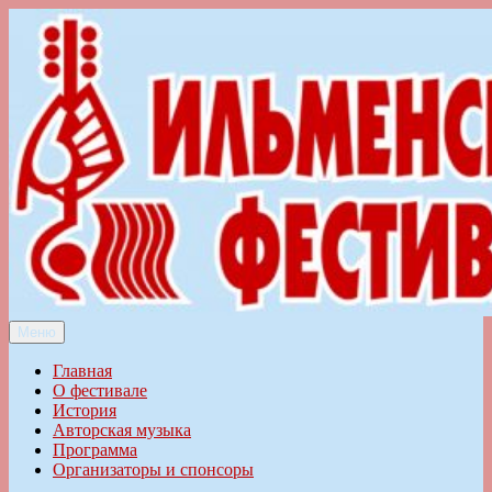
Перейти
к
содержимому
Меню
Ильменский фестиваль авторской песни
Главная
О фестивале
История
Авторская музыка
Программа
Организаторы и спонсоры