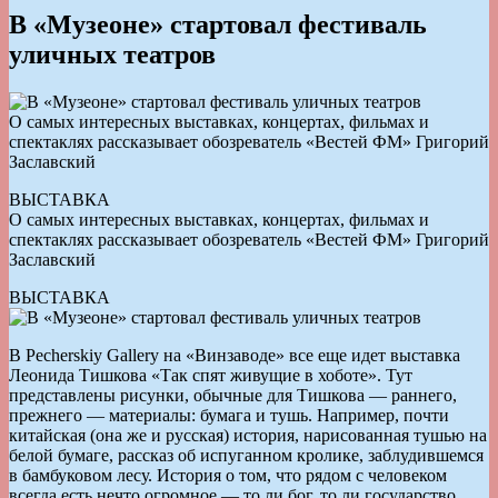
В «Музеоне» стартовал фестиваль
уличных театров
О самых интересных выставках, концертах, фильмах и
спектаклях рассказывает обозреватель «Вестей ФМ» Григорий
Заславский
ВЫСТАВКА
О самых интересных выставках, концертах, фильмах и
спектаклях рассказывает обозреватель «Вестей ФМ» Григорий
Заславский
ВЫСТАВКА
В Pecherskiy Gallery на «Винзаводе» все еще идет выставка
Леонида Тишкова «Так спят живущие в хоботе». Тут
представлены рисунки, обычные для Тишкова — раннего,
прежнего — материалы: бумага и тушь. Например, почти
китайская (она же и русская) история, нарисованная тушью на
белой бумаге, рассказ об испуганном кролике, заблудившемся
в бамбуковом лесу. История о том, что рядом с человеком
всегда есть нечто огромное — то ли бог, то ли государство.