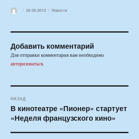
Автор
Опубликовано
Рубрики
29.05.2013
Новости
Добавить комментарий
Для отправки комментария вам необходимо
авторизоваться
.
Навигация
НАЗАД
по
В кинотеатре «Пионер» стартует
Предыдущая
«Неделя французского кино»
запись:
записям