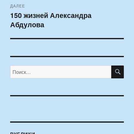
ДАЛЕЕ
150 жизней Александра
Следующая
Абдулова
запись:
ПО
Искать: