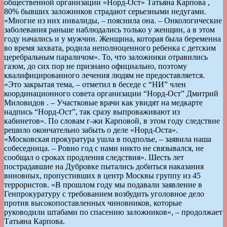
общественной организации «Норд-Ост» Татьяна Карпова ,
80% бывших заложников страдают серьезными недугами.
«Многие из них инвалиды, – пояснила она. – Онкологические
заболевания раньше наблюдались только у женщин, а в этом
году начались и у мужчин. Женщина, которая была беременна
во время захвата, родила неполноценного ребенка с детским
церебральным параличом». То, что заложники отравились
газом, до сих пор не признано официально, поэтому
квалифицированного лечения людям не предоставляется.
«Это закрытая тема, – отметил в беседе с “НИ” член
координационного совета организации “Норд-Ост” Дмитрий
Миловидов . – Участковые врачи как увидят на медкарте
надпись “Норд-Ост”, так сразу выпроваживают из
кабинетов». По словам г-жи Карповой, в этом году следствие
решило окончательно забыть о деле «Норд-Оста».
«Московская прокуратура ушла в подполье, – заявила наша
собеседница. – Ровно год с нами никто не связывался, не
сообщал о сроках продления следствия». Шесть лет
пострадавшие на Дубровке пытались добиться наказания
виновных, пропустивших в центр Москвы группу из 45
террористов. «В прошлом году мы подавали заявление в
Генпрокуратуру с требованием возбудить уголовное дело
против высокопоставленных чиновников, которые
руководили штабами по спасению заложников», – продолжает
Татьяна Карпова.