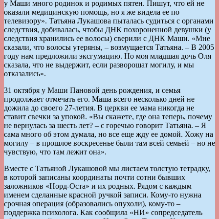
у Маши много родинок и родимых пятен. Пишут, что ей не
оказали медицинскую помощь, но я же видела ее по
телевизору». Татьяна Лукашова пыталась судиться с органами
следствия, добивалась, чтобы ДНК похороненной девушки (у
следствия хранились ее волосы) сверили с ДНК Маши. «Мне
сказали, что волосы утеряны, – возмущается Татьяна. – В 2005
году нам предложили эксгумацию. Но моя младшая дочь Оля
сказала, что не выдержит, если разворошат могилу, и мы
отказались».
31 октября у Маши Пановой день рождения, и семья
продолжает отмечать его. Маша всего несколько дней не
дожила до своего 27-летия. В церкви ее мама никогда не
ставит свечки за упокой. «Вы скажете, где она теперь, почему
не вернулась за шесть лет? – с горечью говорит Татьяна. – Я
сама много об этом думала, но все еще жду ее домой. Хожу на
могилу – в прошлое воскресенье были там всей семьей – но не
чувствую, что там лежит она».
Вместе с Татьяной Лукашовой мы листаем толстую тетрадку,
в которой записаны координаты почти сотни бывших
заложников «Норд-Оста» и их родных. Рядом с каждым
именем сделанные красной ручкой записи. Кому-то нужна
срочная операция (образовались опухоли), кому-то –
поддержка психолога. Как сообщила «НИ» сопредседатель