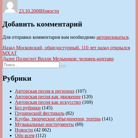
23.10.2008
Новости
Добавить комментарий
Для отправки комментария вам необходимо
авторизоваться
.
Навигация
Предыдущая
Назад
Московский, общедоступный. 110 лет назад открылся
запись:
МХАТ
по
Следующая
Далее
Полиглот Вилли Мельников: человек-кентавр
записям
Искать:
запись:
Поиск
Рубрики
Авторская песня в регионах
(107)
Авторская песня как движение
(120)
Авторская песня как искусство
(169)
Без рубрики
(145)
Грушинский фестиваль
(82)
Клубы, творческие объединения, театры
(141)
Музыкальные инструменты
(69)
Новости
(42 062)
Обо всем
(112)