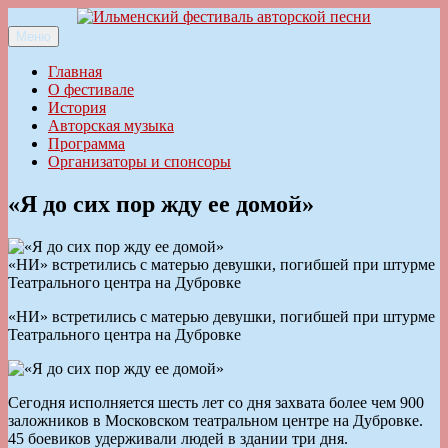
Перейти
к
Меню
Ильменский фестиваль авторской песни
содержимому
Главная
О фестивале
История
Авторская музыка
Программа
Организаторы и спонсоры
«Я до сих пор жду ее домой»
«НИ» встретились с матерью девушки, погибшей при штурме
Театрального центра на Дубровке
«НИ» встретились с матерью девушки, погибшей при штурме
Театрального центра на Дубровке
Сегодня исполняется шесть лет со дня захвата более чем 900
заложников в Московском театральном центре на Дубровке.
45 боевиков удерживали людей в здании три дня.