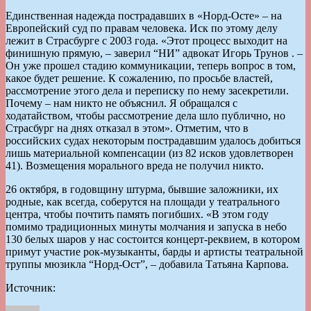
Единственная надежда пострадавших в «Норд-Осте» – на
Европейский суд по правам человека. Иск по этому делу
лежит в Страсбурге с 2003 года. «Этот процесс выходит на
финишную прямую, – заверил “НИ” адвокат Игорь Трунов . –
Он уже прошел стадию коммуникации, теперь вопрос в том,
какое будет решение. К сожалению, по просьбе властей,
рассмотрение этого дела и переписку по нему засекретили.
Почему – нам никто не объяснил. Я обращался с
ходатайством, чтобы рассмотрение дела шло публично, но
Страсбург на днях отказал в этом». Отметим, что в
российских судах некоторым пострадавшим удалось добиться
лишь материальной компенсации (из 82 исков удовлетворен
41). Возмещения морального вреда не получил никто.
26 октября, в годовщину штурма, бывшие заложники, их
родные, как всегда, соберутся на площади у театрального
центра, чтобы почтить память погибших. «В этом году
помимо традиционных минуты молчания и запуска в небо
130 белых шаров у нас состоится концерт-реквием, в котором
примут участие рок-музыканты, барды и артисты театральной
труппы мюзикла “Норд-Ост”, – добавила Татьяна Карпова.
Источник:
Автор
Опубликовано
Рубрики