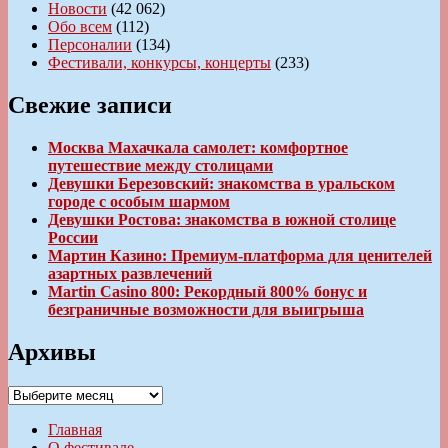
Новости
(42 062)
Обо всем
(112)
Персоналии
(134)
Фестивали, конкурсы, концерты
(233)
Свежие записи
Москва Махачкала самолет: комфортное
путешествие между столицами
Девушки Березовский: знакомства в уральском
городе с особым шармом
Девушки Ростова: знакомства в южной столице
России
Мартин Казино: Премиум-платформа для ценителей
азартных развлечений
Martin Casino 800: Рекордный 800% бонус и
безграничные возможности для выигрыша
Архивы
Архивы
Главная
О фестивале