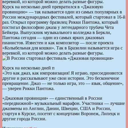
веревкой, из которой можно делать разные фигуры.
Курск на несколько дней превратился в «Джазовую
провинцию» — так называется один из самых популярных в
России международных фестивалей, который стартовал в 16-й
раз. Открыл программу бразилец Рикки Пантожа, который
постигал философию джаза у легендарного трубача Чета
Бейкера. Выпускник музыкального колледжа в Беркли,
Пантожа сегодня — один из самых ярких джазовых
пианистов. Известен и как композитор — после проекта
«Колыбельная для кошки». Так в Бразилии называется игра с
веревкой, из которой можно делать разные фигуры.
Курск на несколько дней п
«Это как джаз, как импровизация! Я играю, присоединяются
другие и рассказывают уже свои истории. Это бесконечное
превращение. Джаз — не только игра, это — язык, общение»,
— уверен Рикки Пантожа.
«Джазовая провинция» — единственный в России
«передвижной» музыкальный марафон. Участники — лучшие
джазмены из Англии, Дании, Швеции, США и России,
стартуя в Курске, посетят с концертами Воронеж, Липецк и
другие города России.