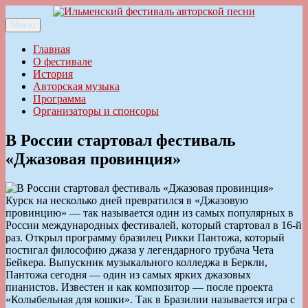
Перейти
к
Меню
Ильменский фестиваль авторской песни
содержимому
Главная
О фестивале
История
Авторская музыка
Программа
Организаторы и спонсоры
В России стартовал фестиваль
«Джазовая провинция»
Курск на несколько дней превратился в «Джазовую
провинцию» — так называется один из самых популярных в
России международных фестивалей, который стартовал в 16-й
раз. Открыл программу бразилец Рикки Пантожа, который
постигал философию джаза у легендарного трубача Чета
Бейкера. Выпускник музыкального колледжа в Беркли,
Пантожа сегодня — один из самых ярких джазовых
пианистов. Известен и как композитор — после проекта
«Колыбельная для кошки». Так в Бразилии называется игра с