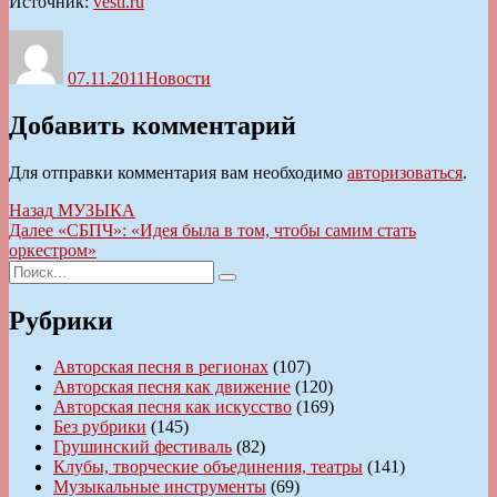
Источник:
vesti.ru
Автор
Опубликовано
Рубрики
07.11.2011
Новости
Добавить комментарий
Для отправки комментария вам необходимо
авторизоваться
.
Навигация
Предыдущая
Назад
МУЗЫКА
запись:
Следующая
Далее
«СБПЧ»: «Идея была в том, чтобы самим стать
по
запись:
оркестром»
записям
Искать:
Поиск
Рубрики
Авторская песня в регионах
(107)
Авторская песня как движение
(120)
Авторская песня как искусство
(169)
Без рубрики
(145)
Грушинский фестиваль
(82)
Клубы, творческие объединения, театры
(141)
Музыкальные инструменты
(69)