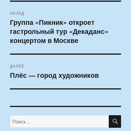
Навигация
НАЗАД
по
Группа «Пикник» откроет
Предыдущая
гастрольный тур «Декаданс»
запись:
записям
концертом в Москве
ДАЛЕЕ
Плёс — город художников
Следующая
запись:
ПО
Искать: