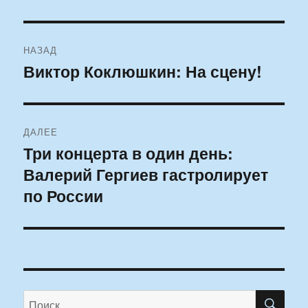
Навигация
НАЗАД
по
Виктор Коклюшкин: На сцену!
Предыдущая
запись:
записям
ДАЛЕЕ
Три концерта в один день:
Следующая
Валерий Гергиев гастролирует
запись:
по России
ПО
Искать: