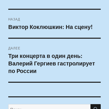
Навигация
НАЗАД
по
Виктор Коклюшкин: На сцену!
Предыдущая
запись:
записям
ДАЛЕЕ
Три концерта в один день:
Следующая
Валерий Гергиев гастролирует
запись:
по России
ПО
Искать: