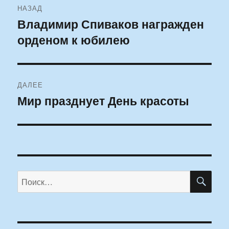
НАЗАД
по
Владимир Спиваков награжден
Предыдущая
орденом к юбилею
запись:
записям
ДАЛЕЕ
Мир празднует День красоты
Следующая
запись:
ПО
Искать: