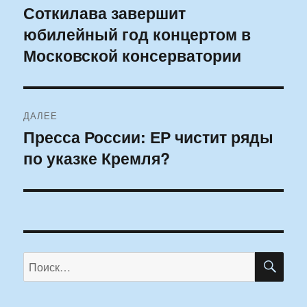
по
Соткилава завершит
Предыдущая
юбилейный год концертом в
запись:
записям
Московской консерватории
ДАЛЕЕ
Пресса России: ЕР чистит ряды
Следующая
по указке Кремля?
запись:
ПО
Искать: