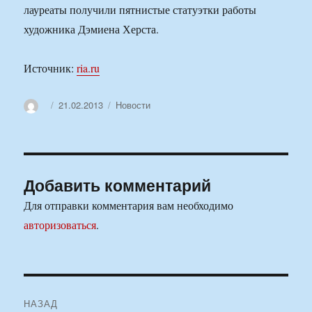
лауреаты получили пятнистые статуэтки работы
художника Дэмиена Херста.
Источник:
ria.ru
Автор
Опубликовано
Рубрики
21.02.2013
Новости
Добавить комментарий
Для отправки комментария вам необходимо
авторизоваться
.
Навигация
НАЗАД