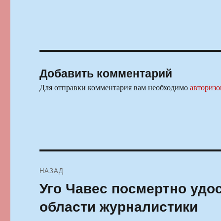
Добавить комментарий
Для отправки комментария вам необходимо
авторизо
Навигация
НАЗАД
по
Уго Чавес посмертно удо
Предыдущая
запись:
записям
области журналистики