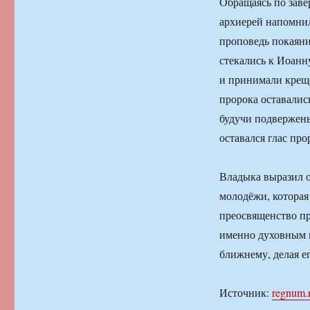
Обращаясь по заве
архиерей напомнил
проповедь покаян
стекались к Иоанн
и принимали крещ
пророка оставалис
будучи подвержены
оставался глас пр
Владыка выразил о
молодёжи, которая
преосвященство пр
именно духовным 
ближнему, делая е
Источник:
regnum.