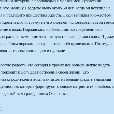
ршении литургии с проповедью к молящимся, кузбасский
, что Иоанну Предтече было около 30 лет, когда он вступил на
ия и грядущего пришествия Христа. Люди великим множеством
у Крестителю и, тронутые его словами, исповедовали свои грехи
ение в водах Иорданских, но большинство современников
ь нераскаянными и никогда не чувствовали грехов своих. И даже
 крайним порокам, всегда считали себя праведными. Потому и
орока — гласом вопиющего в пустыне.
собую радость, что сегодня в храмах всё больше можно видеть
 приходит к Богу для построения своей жизни. Его
извал родителей в воспитании детей больше уделять внимания
ценностям, которые формируют в юноше патриотизм и любовь к
го достойным гражданином Отечества.
ru