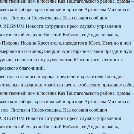
молитвенный дом в посёлке Каз Таштагольского района, храмы 
женском соборе, крестильный в приходе Архангела Михаила и
 пос. Листвяги Новокузнецка. Как сегодня сообщил
А REGNUM Новости сотрудник пресс-службы управления
окузнецкой епархии Евгений Кобяков, ещё одна церковь,
ь Пророка Иоанна Крестителя, находится в Юрге. Именно в ней
Кемеровский и Новокузнецкий Аристарх возглавил праздничную
ургию, сослужило ему духовенство Юргинского, Ленинска-
ровского благочиний.
честного славного пророка, предтечи и крестителя Господня
стольные праздники отметили шесть кузбасских приходов: собо
молитвенный дом в посёлке Каз Таштагольского района, храмы 
женском соборе, крестильный в приходе Архангела Михаила и
 пос. Листвяги Новокузнецка. Как сегодня сообщил
А REGNUM Новости сотрудник пресс-службы управления
окузнецкой епархии Евгений Кобяков, ещё одна церковь,