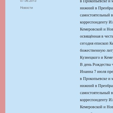
Автор
Опубликовано
07.06.2013
в Прокопьевске и 
Рубрики
Новости
нижний в Преобра
самостоятельный в
корреспонденту И
Кемеровской и Нов
освящённая в чест
сегодня епископ 
божественную лит
Кузнецкого и Кеме
В день Рождества 
Иоанна 7 июля пре
в Прокопьевске и 
нижний в Преобра
самостоятельный в
корреспонденту И
Кемеровской и Нов