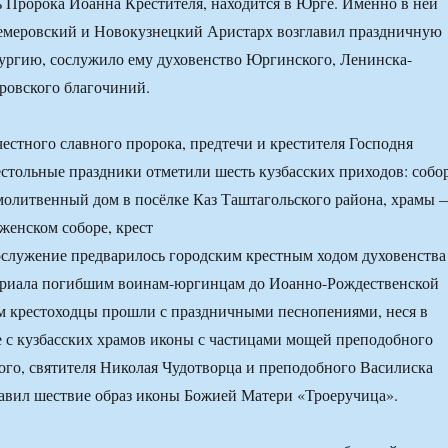
ь Пророка Иоанна Крестителя, находится в Юрге. Именно в ней
Кемеровский и Новокузнецкий Аристарх возглавил праздничную
ургию, сослужило ему духовенство Юргинского, Ленинска-
ровского благочиний.
честного славного пророка, предтечи и крестителя Господня
стольные праздники отметили шесть кузбасских приходов: собо
молитвенный дом в посёлке Каз Таштагольского района, храмы 
енском соборе, крест
служение предварилось городским крестным ходом духовенства
риала погибшим воинам-юргинцам до Иоанно-Рождественской
км крестоходцы прошли с праздничными песнопениями, неся в
 с кузбасских храмов иконы с частицами мощей преподобного
го, святителя Николая Чудотворца и преподобного Василиска
авил шествие образ иконы Божией Матери «Троеручица».